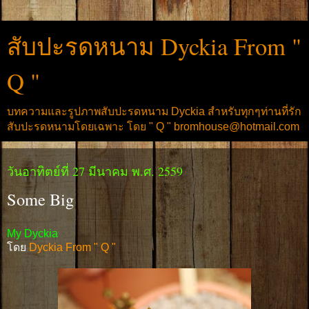
สับปะรดหนาม Dyckia From "
Q "
บทความและรูปภาพสับปะรดหนาม Dyckia สำหรับทุกๆท่านที่รัก
สับปะรดหนามโดยเฉพาะ โดย " Q " bromhouse@hotmail.com
วันอาทิตย์ที่ 27 มีนาคม พ.ศ. 2559
Some Big
My Dyckia
โดย
Dyckia From " Q "