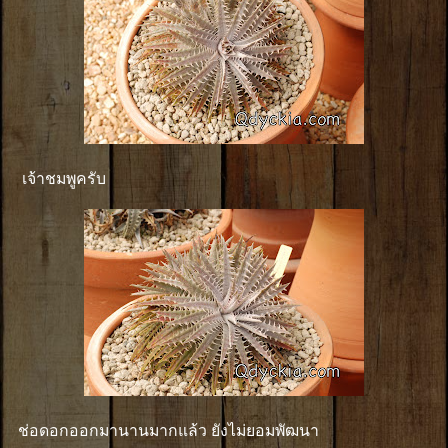
เจ้าชมพูครับ
ช่อดอกออกมานานมากแล้ว ยังไม่ยอมพัฒนา