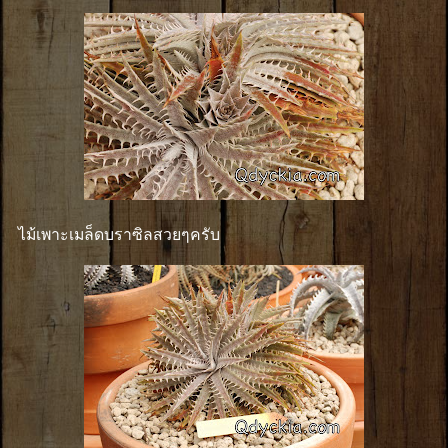
ไม้เพาะเมล็ดบราซิลสวยๆครับ