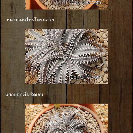
หนามเด่นไทรโครมสวย
แยกยอดเริ่มชัดเจน