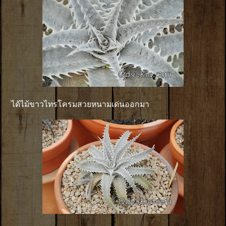
ได้ไม้ขาวไทรโครมสวยหนามเด่นออกมา