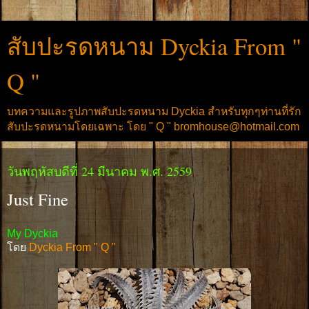
สับปะรดหนาม Dyckia From "
Q "
บทความและรูปภาพสับปะรดหนาม Dyckia สำหรับทุกๆท่านที่รัก
สับปะรดหนามโดยเฉพาะ โดย " Q " bromhouse@hotmail.com
วันพฤหัสบดีที่ 24 มีนาคม พ.ศ. 2559
Just Fine
My Dyckia
โดย
Dyckia From " Q "