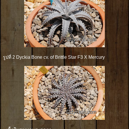
รูปที่ 2 Dyckia Bone cv. of Brittle Star F3 X Mercury