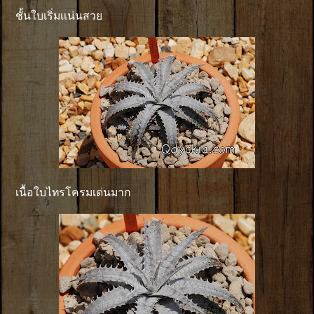
ชั้นใบเริ่มเเน่นสวย
เนื้อใบไทรโครมเด่นมาก