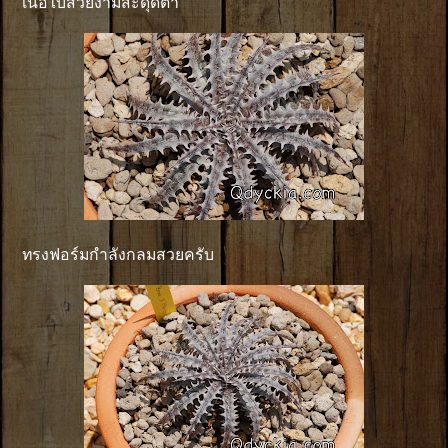
เนื้อใบสวยงามสะดุดตา
ทรงฟอร์มกำลังกลมสวยครับ