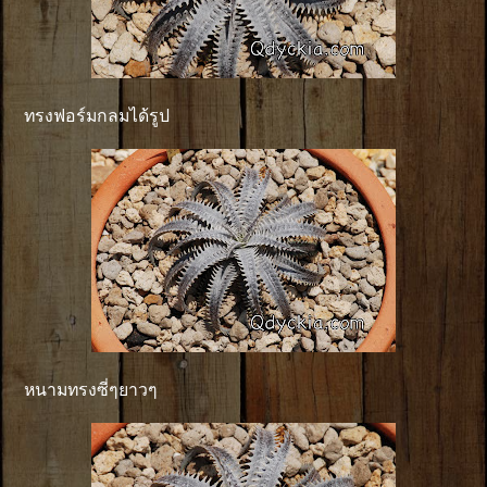
ทรงฟอร์มกลมได้รูป
หนามทรงซี่ๆยาวๆ