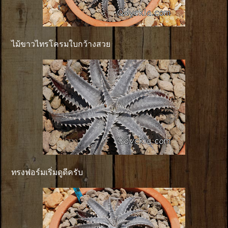
ไม้ขาวไทรโครมใบกว้างสวย
ทรงฟอร์มเริ่มดูดีครับ