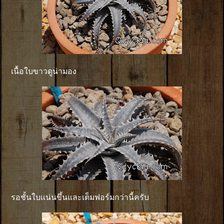
เนื้อใบขาวดูน่ามอง
รอชั้นใบเเน่นขึ้นและเต็มฟอร์มกว่านี้ครับ