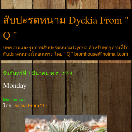
สับปะรดหนาม Dyckia From "
Q "
บทความและรูปภาพสับปะรดหนาม Dyckia สำหรับทุกๆท่านที่รัก
สับปะรดหนามโดยเฉพาะ โดย " Q " bromhouse@hotmail.com
วันจันทร์ที่ 7 มีนาคม พ.ศ. 2559
Monday
My Dyckia
โดย
Dyckia From " Q "