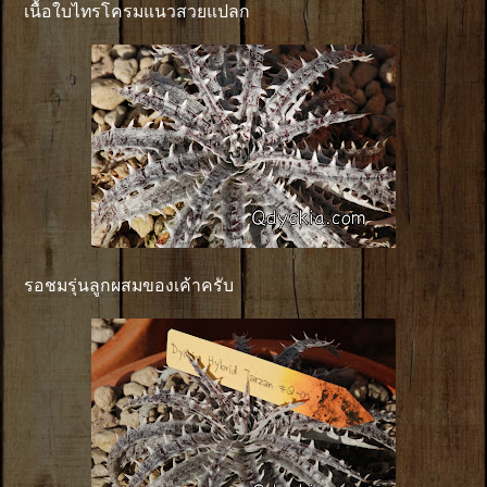
เนื้อใบไทรโครมแนวสวยแปลก
รอชมรุ่นลูกผสมของเค้าครับ