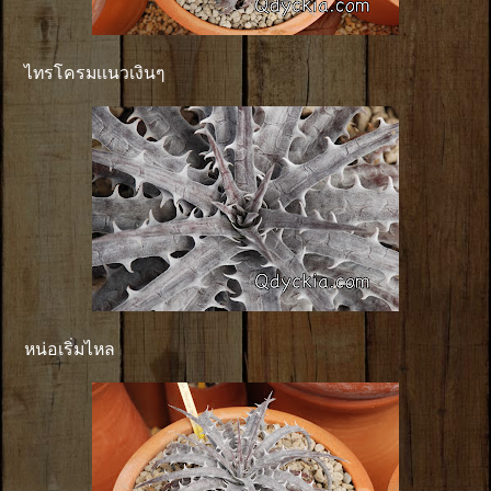
ไทรโครมเเนวเงินๆ
หน่อเริ่มไหล