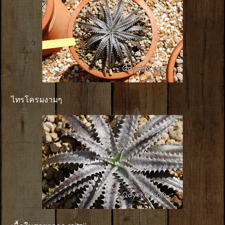
ไทรโครมงามๆ