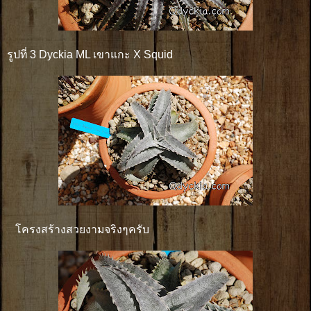
รูปที่ 3 Dyckia ML เขาแกะ X Squid
โครงสร้างสวยงามจริงๆครับ