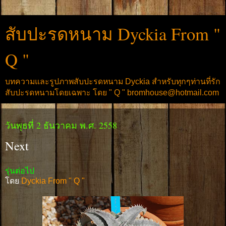
สับปะรดหนาม Dyckia From "
Q "
บทความและรูปภาพสับปะรดหนาม Dyckia สำหรับทุกๆท่านที่รัก
สับปะรดหนามโดยเฉพาะ โดย " Q " bromhouse@hotmail.com
วันพุธที่ 2 ธันวาคม พ.ศ. 2558
Next
รุ่นต่อไป
โดย
Dyckia From " Q "