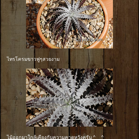
ไทรโครมขาวฟูๆสวยงาม
ไม้ออกมาใกล้เคียงกับความคาดหวังครับ ^__^