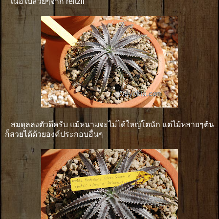
เนื้อใบสวยๆจาก reitzii
สมดุลลงตัวดีครับ แม้หนามจะไม่ได้ใหญ่โตนัก แต่ไม้หลายๆต้น
ก็สวยได้ด้วยองค์ประกอบอื่นๆ