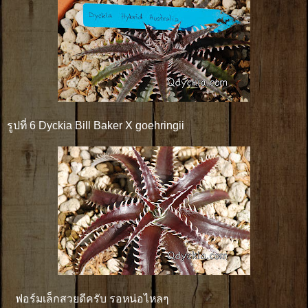
รูปที่ 6 Dyckia Bill Baker X goehringii
ฟอร์มเล็กสวยดีครับ รอหน่อไหลๆ