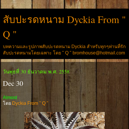
สับปะรดหนาม Dyckia From "
Q "
บทความและรูปภาพสับปะรดหนาม Dyckia สำหรับทุกๆท่านที่รัก
สับปะรดหนามโดยเฉพาะ โดย " Q " bromhouse@hotmail.com
วันพุธที่ 30 ธันวาคม พ.ศ. 2558
Dec 30
Almost
โดย
Dyckia From " Q "