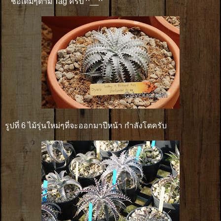
ชื่อเต็มๆตาม Tag ครับ ^__^
รูปที่ 6 ไม้รุ่นใหม่ๆที่จะออกมาปีหน้า กำลังโตครับ