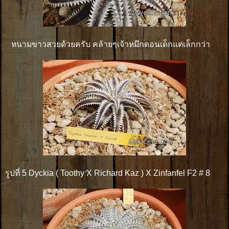
หนามขาวสวยด้วยครับ คล้ายๆเจ้าหมึกตอนเด็กแต่เล็กกว่า
รูปที่ 5 Dyckia ( Toothy X Richard Kaz ) X Zinfanfel F2 # 8