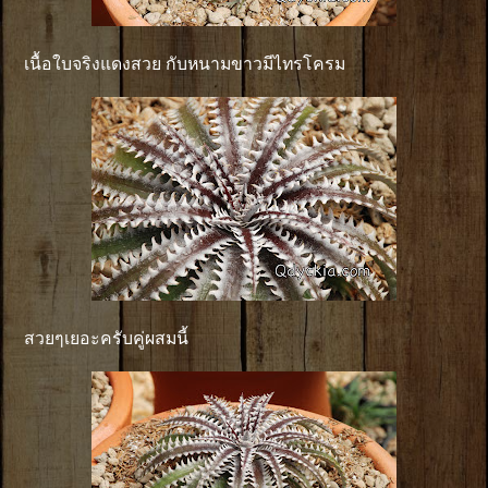
เนื้อใบจริงแดงสวย กับหนามขาวมีไทรโครม
สวยๆเยอะครับคู่ผสมนี้