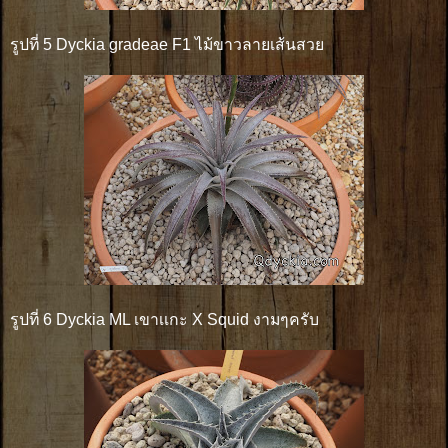
รูปที่ 5 Dyckia gradeae F1 ไม้ขาวลายเส้นสวย
รูปที่ 6 Dyckia ML เขาเเกะ X Squid งามๆครับ