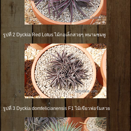
รูปที่ 2 Dyckia Red Lotus ไม้กอเล็กสวยๆ หนามชมพู
รูปที่ 3 Dyckia domfelicianensis F1 ไม้เขียวฟอร์มสวย