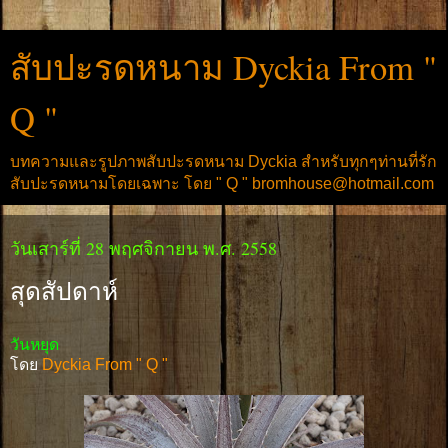
สับปะรดหนาม Dyckia From "
Q "
บทความและรูปภาพสับปะรดหนาม Dyckia สำหรับทุกๆท่านที่รัก
สับปะรดหนามโดยเฉพาะ โดย " Q " bromhouse@hotmail.com
วันเสาร์ที่ 28 พฤศจิกายน พ.ศ. 2558
สุดสัปดาห์
วันหยุด
โดย
Dyckia From " Q "