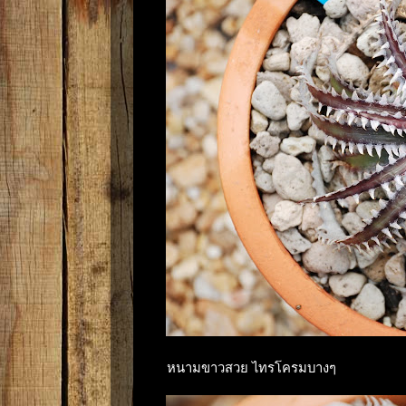
หนามขาวสวย ไทรโครมบางๆ