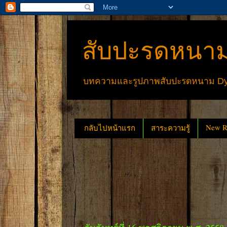
สับปะรดหนาม
บทความและรูปภาพสับปะรดหนาม Dyck
New Re
กลับไปหน้าแรก
สาระความรู้