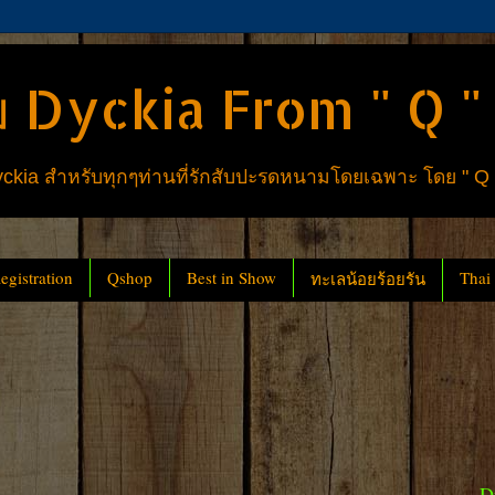
 Dyckia From " Q "
ia สำหรับทุกๆท่านที่รักสับปะรดหนามโดยเฉพาะ โดย " Q
gistration
Qshop
Best in Show
Thai
ทะเลน้อยร้อยรัน
D