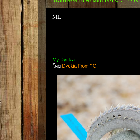
วันจันทร์ที่ 16 พฤศจิกายน พ.ศ. 2558
ML
My Dyckia
โดย
Dyckia From " Q "