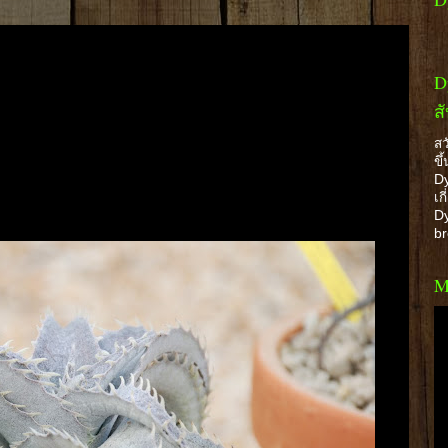
D
ส
สว
ขึ
Dy
เก
Dy
b
M