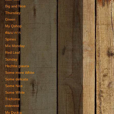
Big and Nice
Thursday
Green
My Qshop
พัฒนาการ
Spines
Mix Monday
Red Leaf
Sunday
Hechtia glauca
Some more White
Some delicata
Some Nice
Some White
Trichome
estevesii
My Dyckia