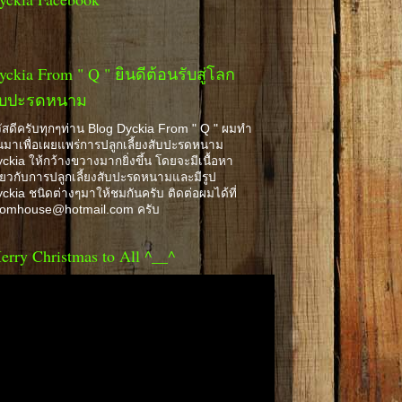
yckia From " Q " ยินดีต้อนรับสู่โลก
ับปะรดหนาม
ัสดีครับทุกๆท่าน Blog Dyckia From " Q " ผมทำ
้นมาเพื่อเผยแพร่การปลูกเลี้ยงสับปะรดหนาม
ckia ให้กว้างขวางมากยิ่งขึ้น โดยจะมีเนื้อหา
ี่ยวกับการปลูกเลี้ยงสับปะรดหนามและมีรูป
ckia ชนิดต่างๆมาให้ชมกันครับ ติดต่อผมได้ที่
romhouse@hotmail.com ครับ
erry Christmas to All ^__^