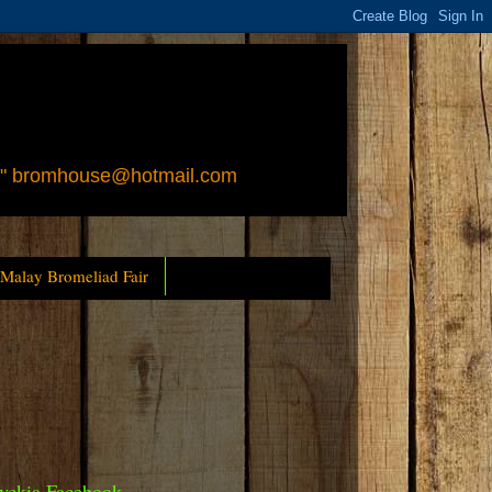
 " bromhouse@hotmail.com
 Malay Bromeliad Fair
yckia Facebook