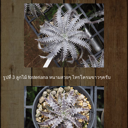
รูปที่ 3 ลูกไม้ fosteriana หนามสวยๆ ไทรโครมขาวๆครับ