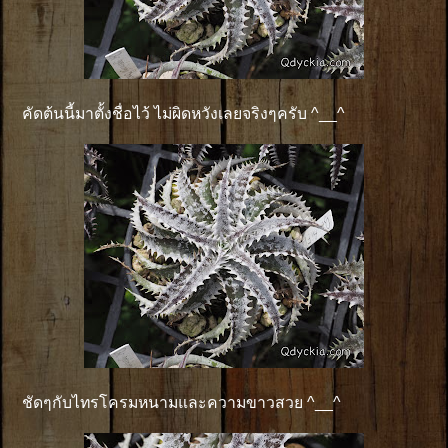
คัดต้นนี้มาตั้งชื่อไว้ ไม่ผิดหวังเลยจริงๆครับ ^__^
ชัดๆกับไทรโครมหนามและความขาวสวย ^__^