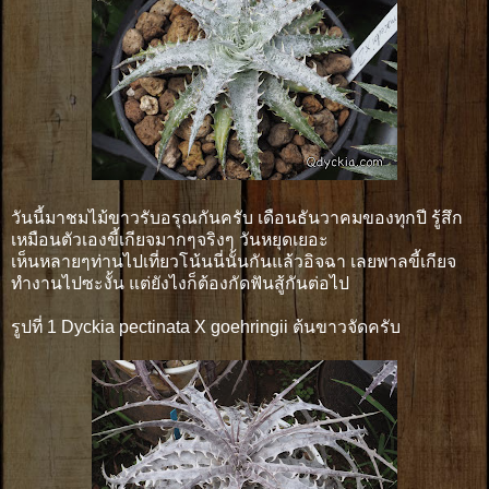
วันนี้มาชมไม้ขาวรับอรุณกันครับ เดือนธันวาคมของทุกปี รู้สึก
เหมือนตัวเองขี้เกียจมากๆจริงๆ วันหยุดเยอะ
เห็นหลายๆท่านไปเที่ยวโน้นนี่นั้นกันแล้วอิจฉา เลยพาลขี้เกียจ
ทำงานไปซะงั้น แต่ยังไงก็ต้องกัดฟันสู้กันต่อไป
รูปที่ 1 Dyckia pectinata X goehringii ต้นขาวจัดครับ