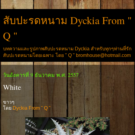
สับปะรดหนาม Dyckia From "
Q "
บทความและรูปภาพสับปะรดหนาม Dyckia สำหรับทุกๆท่านที่รัก
สับปะรดหนามโดยเฉพาะ โดย " Q " bromhouse@hotmail.com
วันอังคารที่ 9 ธันวาคม พ.ศ. 2557
White
ขาวๆ
โดย
Dyckia From " Q "