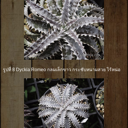
รูปที่ 8 Dyckia Romeo กลมเล็กขาว กระชับหนามสวย ไร้หน่อ