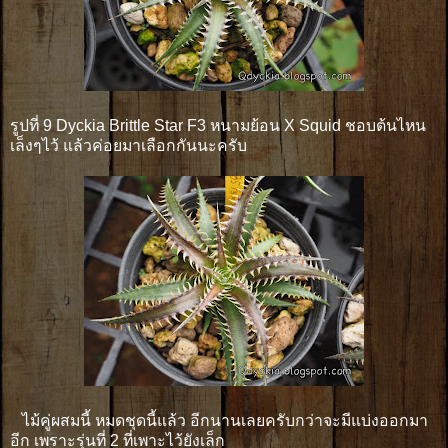
รูปที่ 9 Dyckia Brittle Star F3 หนามย้อน X Squid ชอบต้นไหน
เล็งๆไว้ แล้วค่อยมาเลือกกันนะครับ
ไม้คู่ผสมนี้ หมดชุดนี้แล้ว อีกนานเลยครับกว่าจะมีแบ่งออกมา
อีก เพราะรุ่นที่ 2 ที่เพาะไว้ยังเล็ก