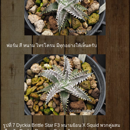
ฟอร์ม สี หนาม ไทรโครม มีทุกอย่างให้เห็นครับ
รูปที่ 7 Dyckia Brittle Star F3 หนามย้อน X Squid พวกคู่ผสม