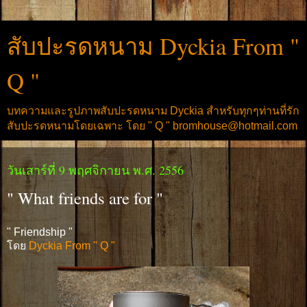
สับปะรดหนาม Dyckia From "
Q "
บทความและรูปภาพสับปะรดหนาม Dyckia สำหรับทุกๆท่านที่รัก
สับปะรดหนามโดยเฉพาะ โดย " Q " bromhouse@hotmail.com
วันเสาร์ที่ 9 พฤศจิกายน พ.ศ. 2556
" What friends are for "
" Friendship "
โดย
Dyckia From " Q "