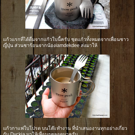
แก้วแรกที่ได้ดื่มจากแก้วใบนี้ครับ ชุดแก้วทั้งหมดจากเพื่อนชาว
ญี่ปุ่น ส่วนชาร้อนจากน้องiamdekdee ส่งมาให้
แก้วกาแฟใบโปรด บนโต๊ะทำงาน ที่นำเสนองานทุกอย่างเกี่ยว
กับ Dyckia มาให้เพื่อนๆตลอดมาครับ