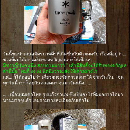
วันนี้ขอนำเสนอมิตรภาพดีๆที่เกิดขึ้นกับตัวผมครับ เรื่องมีอยู่ว่า...
ช่วงที่ผมได้เอาเมล็ดของขวัญมาแบ่งให้เพื่อนๆ
มีชาวญี่ปุ่นคนนึง สอบถามมาว่า " เค้ามีสิทธิ์จะได้รับของขวัญเห
ล่านี้มั๊ย " ผมก็ งง งง นิดนึงว่าจะส่งให้เค้าอย่างไร
แต่... ก็ได้ตอบไปว่า เดี๋ยวผมจะจัดการส่งมาให้ จากวันนั้น... จน
ทุกวันนี้ เราก็คุยกันตลอดมา จนมาวันหนึ่ง......
..... เพื่อนผมเค้าโพส รูปเเก้วกาแฟ ซึ่งเป็นอะไรที่ผมอยากได้มา
นานมากๆแล้ว เลยถามรายละเอียดกับเค้าไป