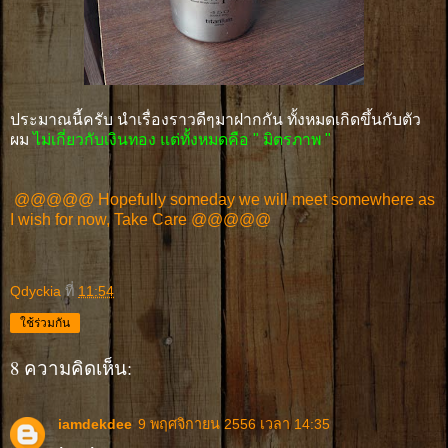
ประมาณนี้ครับ นำเรื่องราวดีๆมาฝากกัน ทั้งหมดเกิดขึ้นกับตัว
ผม
ไม่เกี่ยวกับเงินทอง แต่ทั้งหมดคือ " มิตรภาพ "
@@@@@ Hopefully someday we will meet somewhere as
I wish for now, Take Care @@@@@
Qdyckia
ที่
11:54
ใช้ร่วมกัน
8 ความคิดเห็น:
iamdekdee
9 พฤศจิกายน 2556 เวลา 14:35