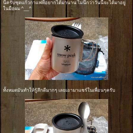
นี่ครับชุดแก้วกาแฟที่อยากได้มานาน ไม่นึกว่าวันนี้จะได้มาอยู่
ในมือผม ^__^
ทั้งหมดมันทำให้รู้สึกดีมากๆ เลยเอามาแชร์ในเพื่อนๆครับ