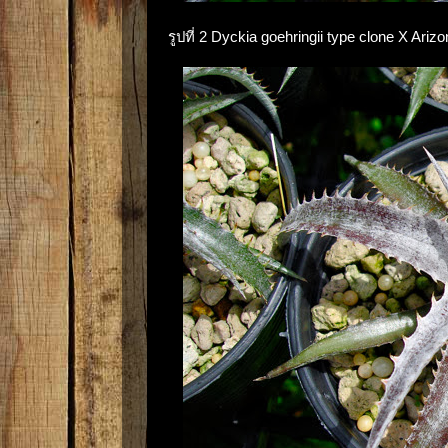
รูปที่ 2 Dyckia goehringii type clone X A