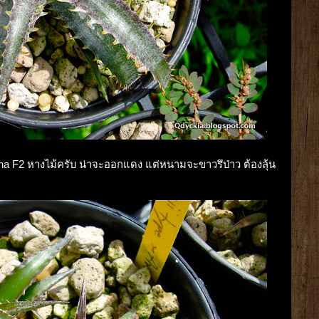
izona F2 หางไม้ครับ น่าจะออกแดง แต่หนามจะขาวรึป่าว ต้องลุ้น