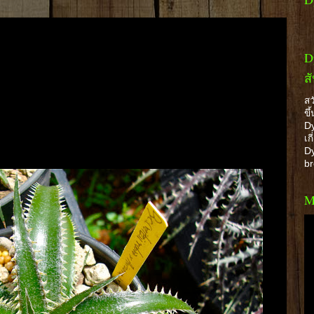
D
ส
สว
ขึ
Dy
เก
Dy
b
M