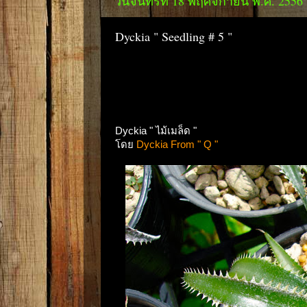
วันจันทร์ที่ 18 พฤศจิกายน พ.ศ. 2556
Dyckia " Seedling # 5 "
Dyckia " ไม้เมล็ด "
โดย
Dyckia From " Q "