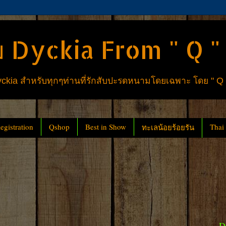
 Dyckia From " Q "
ia สำหรับทุกๆท่านที่รักสับปะรดหนามโดยเฉพาะ โดย " Q
gistration
Qshop
Best in Show
Thai
ทะเลน้อยร้อยรัน
D