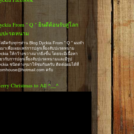
yckia From " Q " ยินดีต้อนรับสู่โลก
ับปะรดหนาม
ัสดีครับทุกๆท่าน Blog Dyckia From " Q " ผมทำ
้นมาเพื่อเผยแพร่การปลูกเลี้ยงสับปะรดหนาม
ckia ให้กว้างขวางมากยิ่งขึ้น โดยจะมีเนื้อหา
ี่ยวกับการปลูกเลี้ยงสับปะรดหนามและมีรูป
ckia ชนิดต่างๆมาให้ชมกันครับ ติดต่อผมได้ที่
romhouse@hotmail.com ครับ
erry Christmas to All ^__^