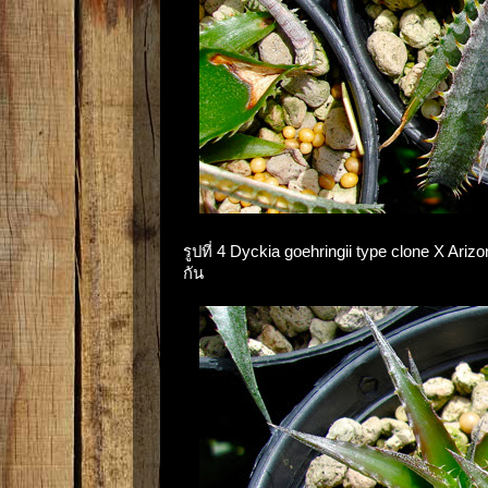
รูปที่ 4 Dyckia goehringii type clone X Ar
กัน