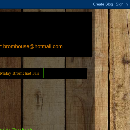
 " bromhouse@hotmail.com
 Malay Bromeliad Fair
yckia Facebook