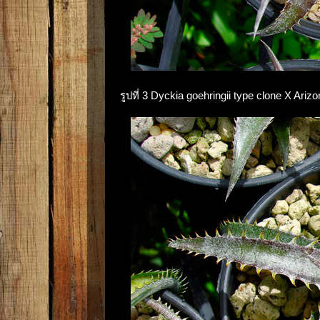
รูปที่ 3 Dyckia goehringii type clone X Ar