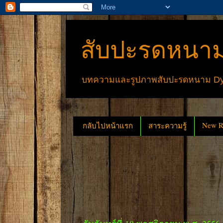
สับปะรดหนาม
บทความและรูปภาพสับปะรดหนาม Dyck
New Re
กลับไปหน้าแรก
สาระความรู้