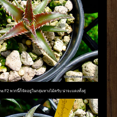
na F2 พวกนี้ก็จัดอยู่ในกลุ่มหางไม้ครับ น่าจะแดงทั้งคู่