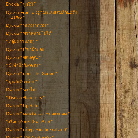
Dyckia " ลูกไม้ "
Dyckia From # Q " มาเล่นเกมส์กันครับ
21/56 "
Dyckia " หนาม หนาม "
Dyckia " พวกหนามไม่ได้ "
" กลุ่มดาวมฤตยู "
Dyckia " เรียกน้ำย่อย "
Dyckia " ขอบคุณ "
" มีเท่านี้จริงๆครับ "
Dyckia " dom The Series "
" คู่ผสมที่น่าเก็บ "
Dyckia " หางไม้ "
" Dyckia พัฒนาการ "
Dyckia " Up date "
Dyckia " คอนโด และ หน่อแยกสด "
" เรื่อยๆกับเช้าวันอาทิตย์ "
Dyckia " เด็กๆ delicata รุ่นปลายปี "
Dyckia " ไม้ที่คัดๆไว้ครับ "