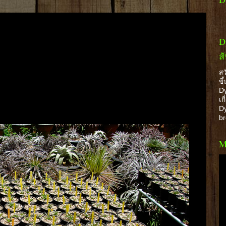
D
ส
สว
ขึ
Dy
เก
Dy
b
M