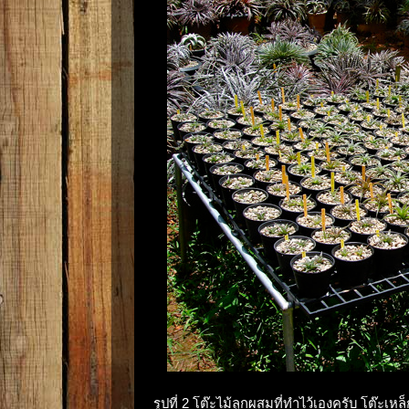
รูปที่ 2 โต๊ะไม้ลูกผสมที่ทำไว้เองครับ โต๊ะเ