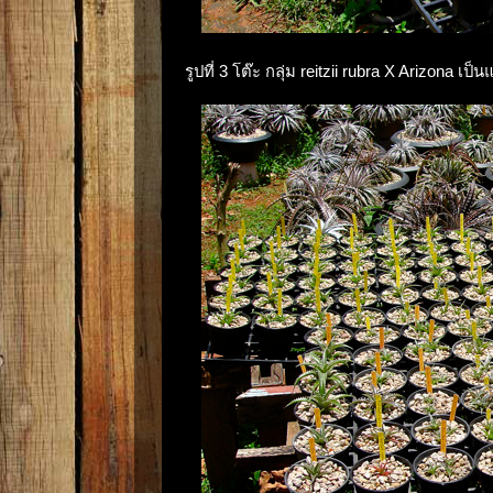
รูปที่ 3 โต๊ะ กลุ่ม reitzii rubra X Arizona เป็น