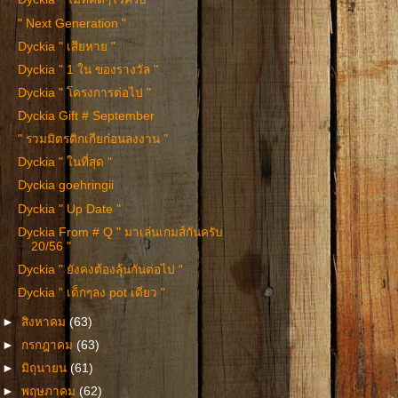
" Next Generation "
Dyckia " เสียหาย "
Dyckia " 1 ใน ของรางวัล "
Dyckia " โครงการต่อไป "
Dyckia Gift # September
" รวมมิตรดิกเกียก่อนลงงาน "
Dyckia " ในที่สุด "
Dyckia goehringii
Dyckia " Up Date "
Dyckia From # Q " มาเล่นเกมส์กันครับ
20/56 "
Dyckia " ยังคงต้องลุ้นกันต่อไป "
Dyckia " เด็กๆลง pot เดียว "
►
สิงหาคม
(63)
►
กรกฎาคม
(63)
►
มิถุนายน
(61)
►
พฤษภาคม
(62)