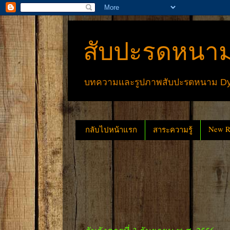
สับปะรดหนาม
บทความและรูปภาพสับปะรดหนาม Dyck
New Re
กลับไปหน้าแรก
สาระความรู้