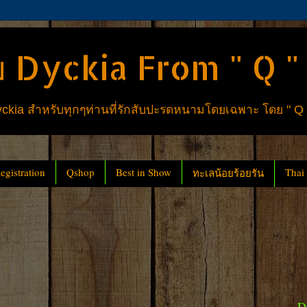
 Dyckia From " Q "
ia สำหรับทุกๆท่านที่รักสับปะรดหนามโดยเฉพาะ โดย " Q
gistration
Qshop
Best in Show
Thai
ทะเลน้อยร้อยรัน
D