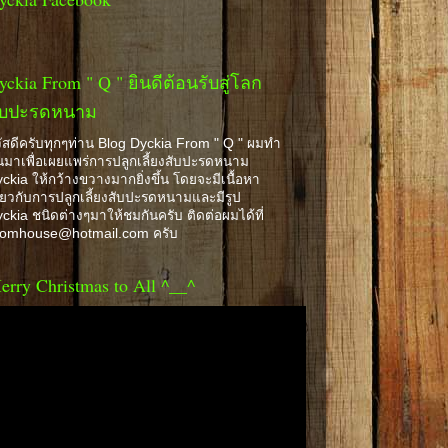
yckia From " Q " ยินดีต้อนรับสู่โลก
ับปะรดหนาม
ัสดีครับทุกๆท่าน Blog Dyckia From " Q " ผมทำ
้นมาเพื่อเผยแพร่การปลูกเลี้ยงสับปะรดหนาม
ckia ให้กว้างขวางมากยิ่งขึ้น โดยจะมีเนื้อหา
ี่ยวกับการปลูกเลี้ยงสับปะรดหนามและมีรูป
ckia ชนิดต่างๆมาให้ชมกันครับ ติดต่อผมได้ที่
romhouse@hotmail.com ครับ
erry Christmas to All ^__^