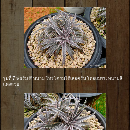
รูปที่ 7 ฟอร์ม สี หนาม ไทรโครมได้เลยครับ โดยเฉพาะหนามสี
แดงสวย