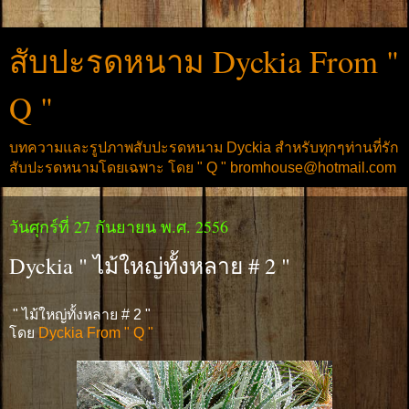
สับปะรดหนาม Dyckia From "
Q "
บทความและรูปภาพสับปะรดหนาม Dyckia สำหรับทุกๆท่านที่รัก
สับปะรดหนามโดยเฉพาะ โดย " Q " bromhouse@hotmail.com
วันศุกร์ที่ 27 กันยายน พ.ศ. 2556
Dyckia " ไม้ใหญ่ทั้งหลาย # 2 "
" ไม้ใหญ่ทั้งหลาย # 2 "
โดย
Dyckia From " Q "