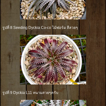
รูปที่ 8 Seeding Dyckia Co-co ไม้ฟอร์ม สีสวยๆ
รูปที่ 9 Dyckia L11 หนามสวยๆครับ