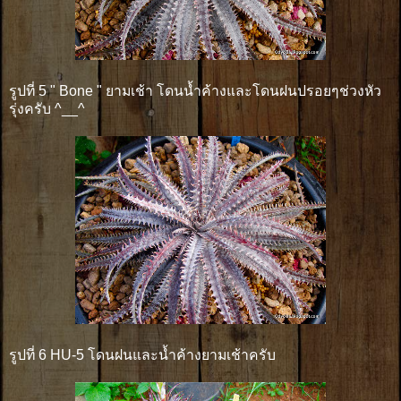
รูปที่ 5 " Bone " ยามเช้า โดนน้ำค้างและโดนฝนปรอยๆช่วงหัว
รุ่งครับ ^__^
รูปที่ 6 HU-5 โดนฝนและน้ำค้างยามเช้าครับ