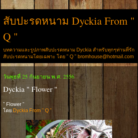
สับปะรดหนาม Dyckia From "
Q "
บทความและรูปภาพสับปะรดหนาม Dyckia สำหรับทุกๆท่านที่รัก
สับปะรดหนามโดยเฉพาะ โดย " Q " bromhouse@hotmail.com
วันพุธที่ 25 กันยายน พ.ศ. 2556
Dyckia " Flower "
" Flower "
โดย
Dyckia From " Q "