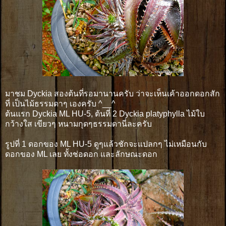
มาชม Dyckia สองต้นที่รอมานานครับ ว่าจะเห็นเค้าออกดอกสัก
ที่ เป็นไม้ธรรมดาๆ เองครับ ^__^
ต้นแรก Dyckia ML HU-5, ต้นที่ 2 Dyckia platyphylla ไม้ใบ
กว้างใส เขียวๆ หนามกุดๆธรรมดานี่ละครับ
รูปที่ 1 ดอกของ ML HU-5 ดูๆแล้วชักจะแปลกๆ ไม่เหมือนกับ
ดอกของ ML เลย ทั้งช่อดอก และลักษณะดอก