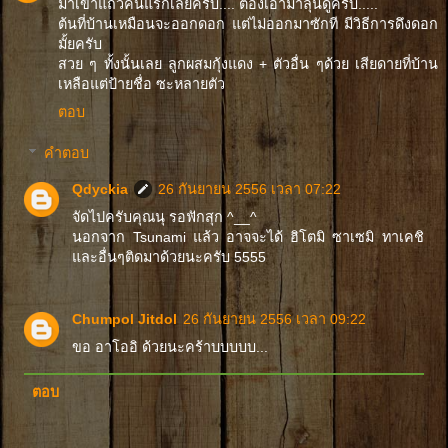
มาเข้าแถวคนแรกเลยครับ.... ต้องเอามาลุ้นดูครับ.....
ต้นที่บ้านเหมือนจะออกดอก แต่ไม่ออกมาซักที มีวิธีการดึงดอก
มั้ยครับ
สวย ๆ ทั้งนั้นเลย ลูกผสมกุ้งแดง + ตัวอื่น ๆด้วย เสียดายที่บ้าน
เหลือแต่ป้ายชื่อ ซะหลายตัว
ตอบ
คำตอบ
Qdyckia
26 กันยายน 2556 เวลา 07:22
จัดไปครับคุณนุ รอฟักสุก ^__^
นอกจาก Tsunami แล้ว อาจจะได้ ฮิโตมิ ซาเซมิ ทาเคชิ
และอื่นๆติดมาด้วยนะครับ 5555
Chumpol Jitdol
26 กันยายน 2556 เวลา 09:22
ขอ อาโออิ ด้วยนะคร้าบบบบบ...
ตอบ