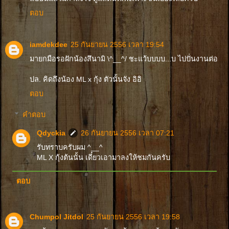
ตอบ
iamdekdee
25 กันยายน 2556 เวลา 19:54
มายกมือรอฝักน้องสึนามิ \^__^/ ชะแว้บบบบ...บ ไปปั่นงานต่อ
ปล. คิดถึงน้อง ML x กุ้ง ตัวนั้นจัง อิอิ
ตอบ
คำตอบ
Qdyckia
26 กันยายน 2556 เวลา 07:21
รับทราบครับผม ^__^
ML X กุ้งต้นนั้น เดี๋ยวเอามาลงให้ชมกันครับ
ตอบ
Chumpol Jitdol
25 กันยายน 2556 เวลา 19:58