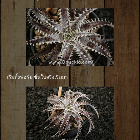
เริ่มตั้งฟอร์ม ชั้นใบจริงเริ่มมา