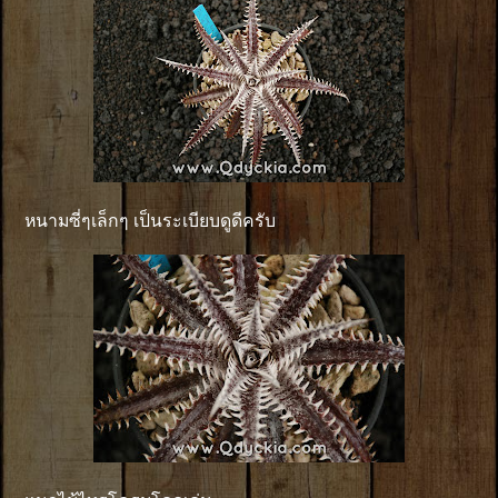
หนามซี่ๆเล็กๆ เป็นระเบียบดูดีครับ