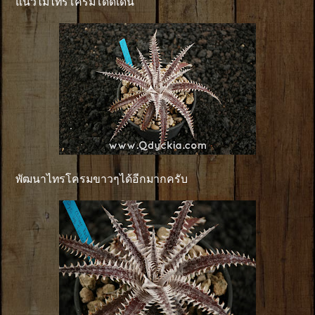
แนวไม้ไทรโครมโดดเด่น
พัฒนาไทรโครมขาวๆได้อีกมากครับ