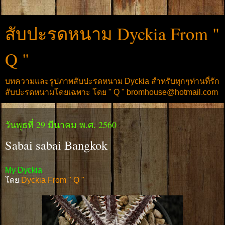
สับปะรดหนาม Dyckia From "
Q "
บทความและรูปภาพสับปะรดหนาม Dyckia สำหรับทุกๆท่านที่รัก
สับปะรดหนามโดยเฉพาะ โดย " Q " bromhouse@hotmail.com
วันพุธที่ 29 มีนาคม พ.ศ. 2560
Sabai sabai Bangkok
My Dyckia
โดย
Dyckia From " Q "