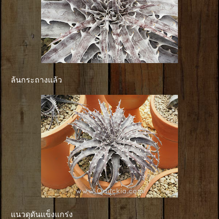
ล้นกระถางเเล้ว
แนวดุดันเเข็งแกร่ง