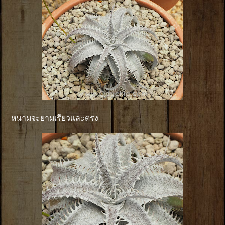
หนามจะยามเรียวเเละตรง