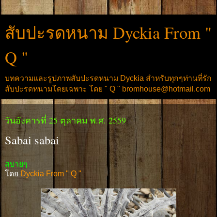
สับปะรดหนาม Dyckia From "
Q "
บทความและรูปภาพสับปะรดหนาม Dyckia สำหรับทุกๆท่านที่รัก
สับปะรดหนามโดยเฉพาะ โดย " Q " bromhouse@hotmail.com
วันอังคารที่ 25 ตุลาคม พ.ศ. 2559
Sabai sabai
สบายๆ
โดย
Dyckia From " Q "