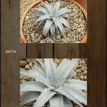
งดงาม