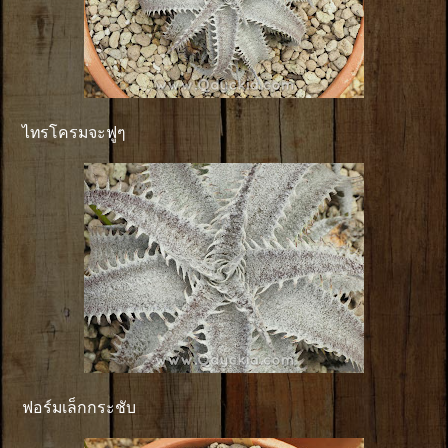
ไทรโครมจะฟูๆ
ฟอร์มเล็กกระชับ