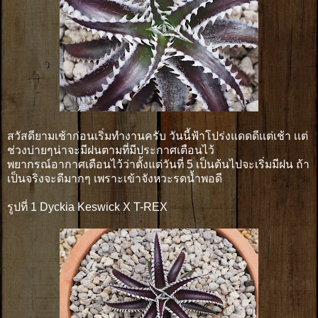
สวัสดียามเช้าก่อนเริ่มทำงานครับ วันนี้ฟ้าโปร่งแดดดีเเต่เช้า เเต่
ช่วงบ่ายๆน่าจะมีฝนตามที่มีประกาศเตือนไว้
พยากรณ์อากาศเตือนไว้ว่าตั้งแต่วันที่ 5 เป็นต้นไปจะเริ่มมีฝน ถ้า
เป็นจริงจะดีมากๆ เพราะเข้าจังหวะรดน้ำพอดี
รูปที่ 1 Dyckia Keswick X T-REX