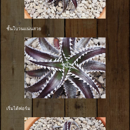
ชั้นใบวนเเน่นสวย
เริ่มได้ฟอร์ม