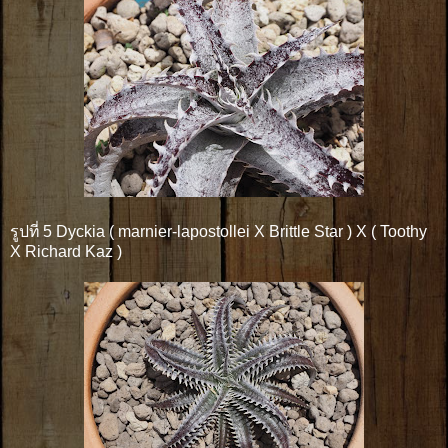
รูปที่ 5 Dyckia ( marnier-lapostollei X Brittle Star ) X ( Toothy
X Richard Kaz )