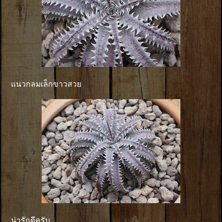
แนวกลมเล็กขาวสวย
น่ารักดีครับ