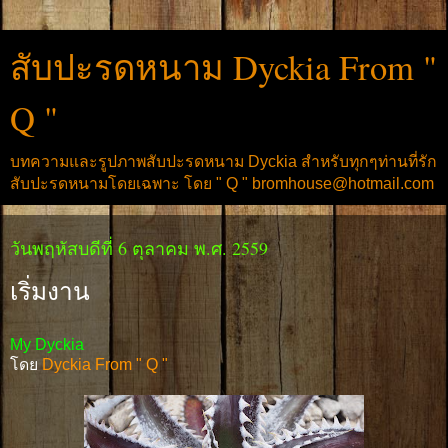
สับปะรดหนาม Dyckia From "
Q "
บทความและรูปภาพสับปะรดหนาม Dyckia สำหรับทุกๆท่านที่รัก
สับปะรดหนามโดยเฉพาะ โดย " Q " bromhouse@hotmail.com
วันพฤหัสบดีที่ 6 ตุลาคม พ.ศ. 2559
เริ่มงาน
My Dyckia
โดย
Dyckia From " Q "