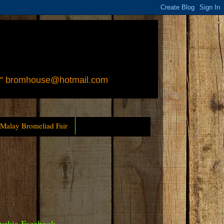
 " bromhouse@hotmail.com
 Malay Bromeliad Fair
yckia Facebook