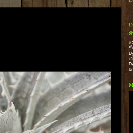
D
ส
สว
ขึ
Dy
เก
Dy
b
M