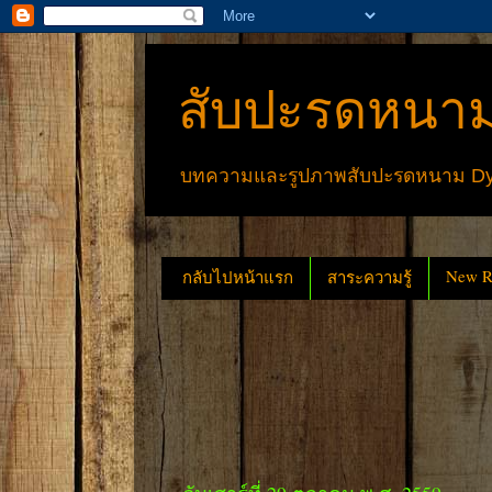
สับปะรดหนาม
บทความและรูปภาพสับปะรดหนาม Dyck
New Re
กลับไปหน้าแรก
สาระความรู้