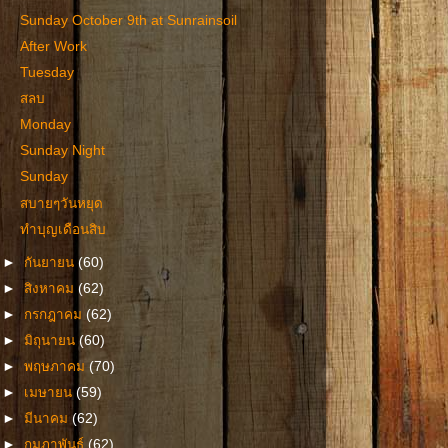
Sunday October 9th at Sunrainsoil
After Work
Tuesday
สลบ
Monday
Sunday Night
Sunday
สบายๆวันหยุด
ทำบุญเดือนสิบ
►
กันยายน
(60)
►
สิงหาคม
(62)
►
กรกฎาคม
(62)
►
มิถุนายน
(60)
►
พฤษภาคม
(70)
►
เมษายน
(59)
►
มีนาคม
(62)
►
กุมภาพันธ์
(62)