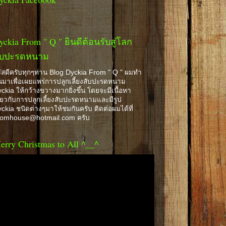
yckia From " Q " ยินดีต้อนรับสู่โลก
ับปะรดหนาม
ัสดีครับทุกๆท่าน Blog Dyckia From " Q " ผมทำ
้นมาเพื่อเผยแพร่การปลูกเลี้ยงสับปะรดหนาม
ckia ให้กว้างขวางมากยิ่งขึ้น โดยจะมีเนื้อหา
ี่ยวกับการปลูกเลี้ยงสับปะรดหนามและมีรูป
ckia ชนิดต่างๆมาให้ชมกันครับ ติดต่อผมได้ที่
romhouse@hotmail.com ครับ
erry Christmas to All ^__^