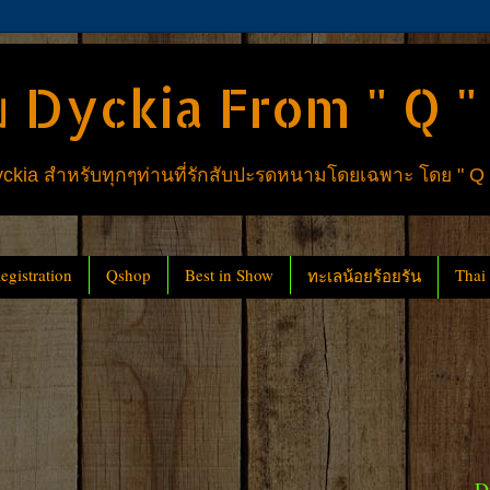
 Dyckia From " Q "
ia สำหรับทุกๆท่านที่รักสับปะรดหนามโดยเฉพาะ โดย " Q
gistration
Qshop
Best in Show
Thai
ทะเลน้อยร้อยรัน
D