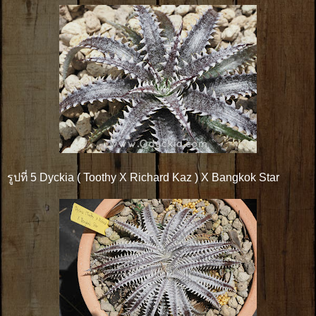
รูปที่ 5 Dyckia ( Toothy X Richard Kaz ) X Bangkok Star