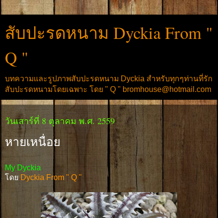
สับปะรดหนาม Dyckia From "
Q "
บทความและรูปภาพสับปะรดหนาม Dyckia สำหรับทุกๆท่านที่รัก
สับปะรดหนามโดยเฉพาะ โดย " Q " bromhouse@hotmail.com
วันเสาร์ที่ 8 ตุลาคม พ.ศ. 2559
หายเหนื่อย
My Dyckia
โดย
Dyckia From " Q "