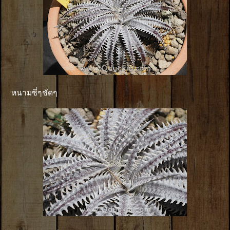
หนามซี่ๆชัดๆ