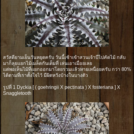
สวัสดียามเย็นวันหยุดครับ วันนี้เช้าเข้าสวนเจ้าบีไปคัดไม้ กลับ
มาก็ลุยแยกไม้เมล็ดกันเต็มที่ เล่นเอาเมื่อยเลย
แต่พอเห็นไม้ที่เเยกออกมาโดยรวมเเล้วหายเหนื่อยครับ กว่า 80%
ได้ตามที่เราตั้งใจไว้ มีผิดหวังบ้างในบางตัว
รูปที่ 1 Dyckia [ ( goehringii X pectinata ) X fosteriana ] X
Snaggletooth