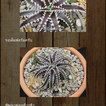
รอเต็มฟอร์มครับ
พัฒนาค่อนข้างช้า