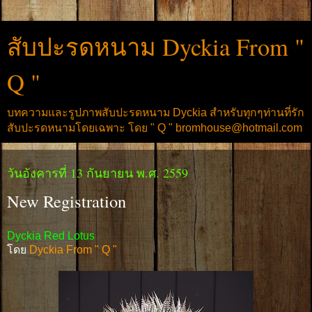
สับปะรดหนาม Dyckia From "
Q "
บทความและรูปภาพสับปะรดหนาม Dyckia สำหรับทุกๆท่านที่รัก
สับปะรดหนามโดยเฉพาะ โดย " Q " bromhouse@hotmail.com
วันอังคารที่ 13 กันยายน พ.ศ. 2559
New Registration
Dyckia Red Lotus
โดย
Dyckia From " Q "