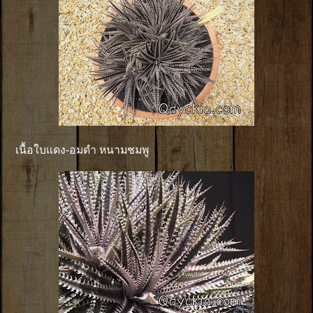
เนื้อใบแดง-อมดำ หนามชมพู