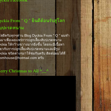
yckia From " Q " ยินดีต้อนรับสู่โลก
ับปะรดหนาม
ัสดีครับทุกๆท่าน Blog Dyckia From " Q " ผมทำ
้นมาเพื่อเผยแพร่การปลูกเลี้ยงสับปะรดหนาม
ckia ให้กว้างขวางมากยิ่งขึ้น โดยจะมีเนื้อหา
ี่ยวกับการปลูกเลี้ยงสับปะรดหนามและมีรูป
ckia ชนิดต่างๆมาให้ชมกันครับ ติดต่อผมได้ที่
romhouse@hotmail.com ครับ
erry Christmas to All ^__^