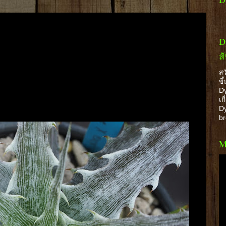
D
ส
สว
ขึ
Dy
เก
Dy
b
M