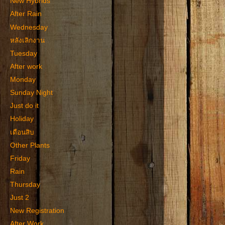
New Hybrids
After Rain
Wednesday
หลังเลิกงาน
Tuesday
After work
Monday
Sunday Night
Just do it
Holiday
เดือนสิบ
Other Plants
Friday
Rain
Thursday
Just 2
New Registration
After Work