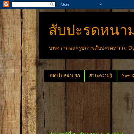
สับปะรดหนาม
บทความและรูปภาพสับปะรดหนาม Dyck
New Re
กลับไปหน้าแรก
สาระความรู้