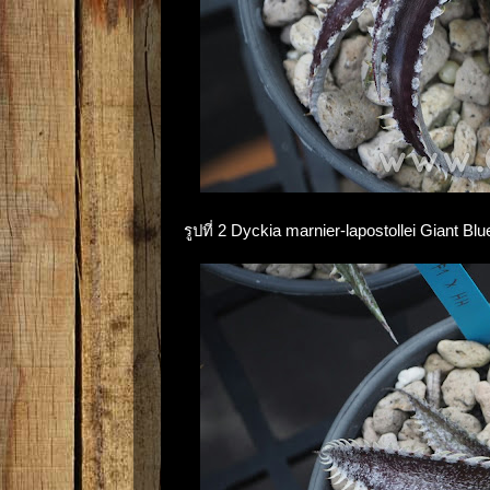
รูปที่ 2 Dyckia marnier-lapostollei Giant B