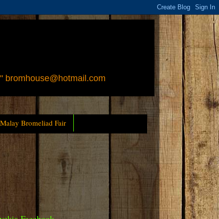
 " bromhouse@hotmail.com
 Malay Bromeliad Fair
yckia Facebook