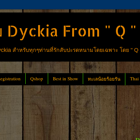
 Dyckia From " Q "
ia สำหรับทุกๆท่านที่รักสับปะรดหนามโดยเฉพาะ โดย " Q
gistration
Qshop
Best in Show
Thai
ทะเลน้อยร้อยรัน
D