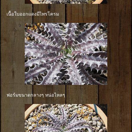
เนื้อใบออกแดงมีไทรโครม
ฟอร์มขนาดกลางๆ หน่อไหลๆ