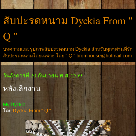
สับปะรดหนาม Dyckia From "
Q "
บทความและรูปภาพสับปะรดหนาม Dyckia สำหรับทุกๆท่านที่รัก
สับปะรดหนามโดยเฉพาะ โดย " Q " bromhouse@hotmail.com
วันอังคารที่ 20 กันยายน พ.ศ. 2559
หลังเลิกงาน
My Dyckia
โดย
Dyckia From " Q "