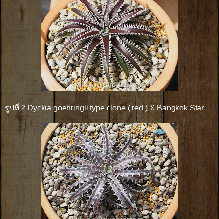
รูปที่ 2 Dyckia goehringii type clone ( red ) X Bangkok Star