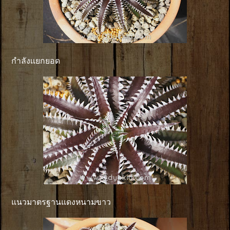
กำลังเเยกยอด
แนวมาตรฐานแดงหนามขาว