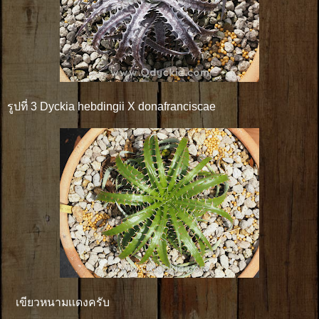
รูปที่ 3 Dyckia hebdingii X donafranciscae
เขียวหนามเเดงครับ