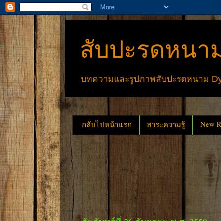
สับปะรดหนาม
บทความและรูปภาพสับปะรดหนาม Dyck
New Re
กลับไปหน้าแรก
สาระความรู้