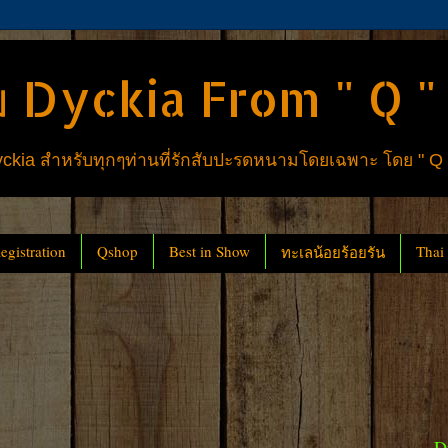
 Dyckia From " Q "
ia สำหรับทุกๆท่านที่รักสับปะรดหนามโดยเฉพาะ โดย " Q
gistration
Qshop
Best in Show
Thai
ทะเลน้อยร้อยรัน
D