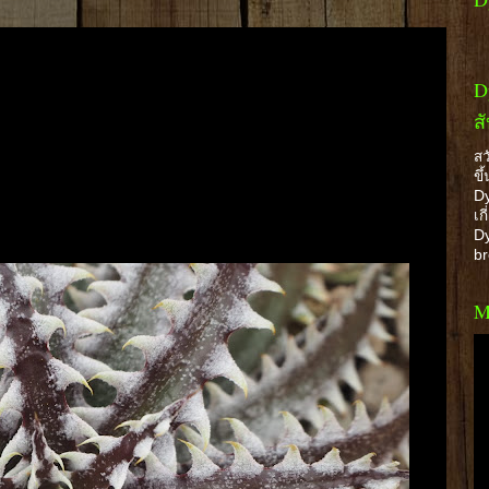
D
ส
สว
ขึ
Dy
เก
Dy
b
M