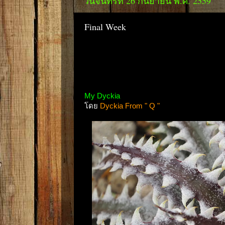
วันจันทร์ที่ 26 กันยายน พ.ศ. 2559
Final Week
My Dyckia
โดย
Dyckia From " Q "