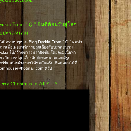
yckia From " Q " ยินดีต้อนรับสู่โลก
ับปะรดหนาม
ัสดีครับทุกๆท่าน Blog Dyckia From " Q " ผมทำ
้นมาเพื่อเผยแพร่การปลูกเลี้ยงสับปะรดหนาม
ckia ให้กว้างขวางมากยิ่งขึ้น โดยจะมีเนื้อหา
ี่ยวกับการปลูกเลี้ยงสับปะรดหนามและมีรูป
ckia ชนิดต่างๆมาให้ชมกันครับ ติดต่อผมได้ที่
romhouse@hotmail.com ครับ
erry Christmas to All ^__^