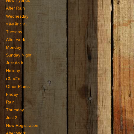
New Hybrids
After Rain
Wednesday
หลังเลิกงาน
Tuesday
After work
Monday
Sunday Night
Just do it
Holiday
เดือนสิบ
Other Plants
Friday
Rain
Thursday
Just 2
New Registration
After Work