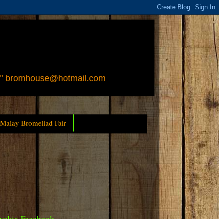
 " bromhouse@hotmail.com
 Malay Bromeliad Fair
yckia Facebook