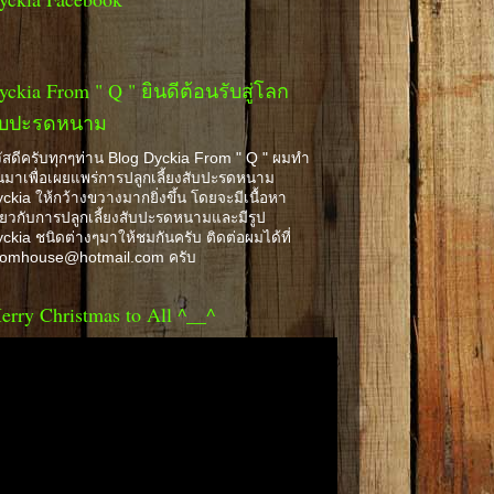
yckia From " Q " ยินดีต้อนรับสู่โลก
ับปะรดหนาม
ัสดีครับทุกๆท่าน Blog Dyckia From " Q " ผมทำ
้นมาเพื่อเผยแพร่การปลูกเลี้ยงสับปะรดหนาม
ckia ให้กว้างขวางมากยิ่งขึ้น โดยจะมีเนื้อหา
ี่ยวกับการปลูกเลี้ยงสับปะรดหนามและมีรูป
ckia ชนิดต่างๆมาให้ชมกันครับ ติดต่อผมได้ที่
romhouse@hotmail.com ครับ
erry Christmas to All ^__^