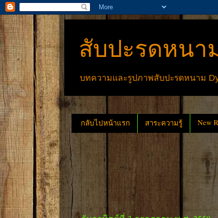
สับปะรดหนาม
บทความและรูปภาพสับปะรดหนาม Dyck
New Re
กลับไปหน้าแรก
สาระความรู้