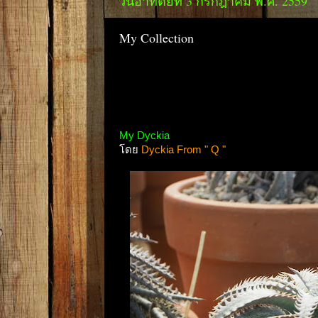
วันอาทิตย์ที่ 3 กรกฎาคม พ.ศ. 2559
My Collection
My Dyckia
โดย
Dyckia From " Q "