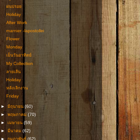
ฝนปรอย
Holiday
After Work
marnier -lapostollei
Flower
Monday
เย็นวันอาทิตย์
My Collection
ลายเส้น
Holiday
หลังเลิกงาน
Friday
►
มิถุนายน
(60)
►
พฤษภาคม
(70)
►
เมษายน
(59)
►
มีนาคม
(62)
►
กุมภาพันธ์
(62)