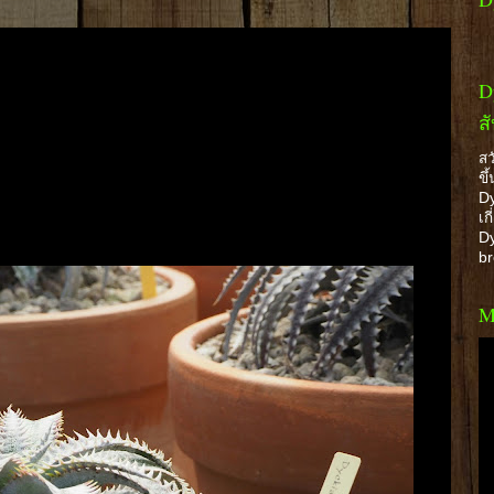
D
ส
สว
ขึ
Dy
เก
Dy
b
M