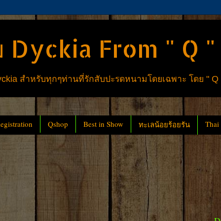
 Dyckia From " Q "
ia สำหรับทุกๆท่านที่รักสับปะรดหนามโดยเฉพาะ โดย " Q
gistration
Qshop
Best in Show
Thai
ทะเลน้อยร้อยรัน
D