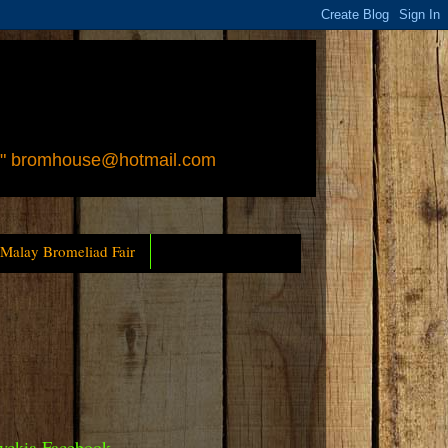
 " bromhouse@hotmail.com
 Malay Bromeliad Fair
yckia Facebook