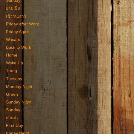
Sunday
ยามเย็น
เช้าวันเสาร์
Friday after Work
Friday Again
Wasabi
Back to Work
Home
Wake Up
Trang
Tuesday
Monday Night
Green
Sunday Night
Sunday
ค่ำแล้ว
First Day
Friday Night