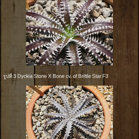
รูปที่ 3 Dyckia Stone X Bone cv. of Brittle Star F3