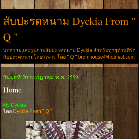
สับปะรดหนาม Dyckia From "
Q "
บทความและรูปภาพสับปะรดหนาม Dyckia สำหรับทุกๆท่านที่รัก
สับปะรดหนามโดยเฉพาะ โดย " Q " bromhouse@hotmail.com
วันพุธที่ 20 กรกฎาคม พ.ศ. 2559
Home
My Dyckia
โดย
Dyckia From " Q "