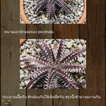
หนามเอกลักษณ์ของ pectinata
ประมาณนี้ครับ พักผ่อนกันให้เต็มที่ครับ พรุ่งนี้เช้ามาลุยงานกัน
^__^