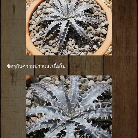
ชัดๆกับความขาวเเละเนื้อใบ