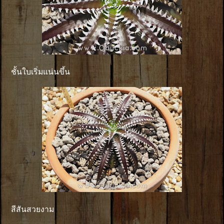
ชั้นใบเริ่มแน่นขึ้น
สีสันสวยงาม