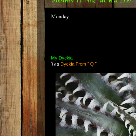
วันจันทร์ที่ 11 กรกฎาคม พ.ศ. 2559
Monday
My Dyckia
โดย
Dyckia From " Q "