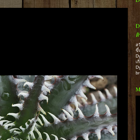
D
ส
สว
ขึ
Dy
เก
Dy
b
M