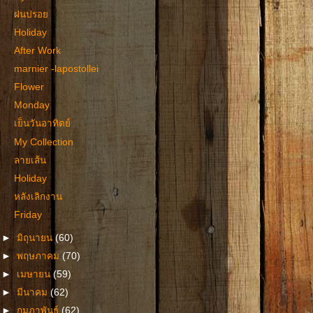
ฝนปรอย
Holiday
After Work
marnier -lapostollei
Flower
Monday
เย็นวันอาทิตย์
My Collection
ลายเส้น
Holiday
หลังเลิกงาน
Friday
►
มิถุนายน
(60)
►
พฤษภาคม
(70)
►
เมษายน
(59)
►
มีนาคม
(62)
►
กุมภาพันธ์
(62)