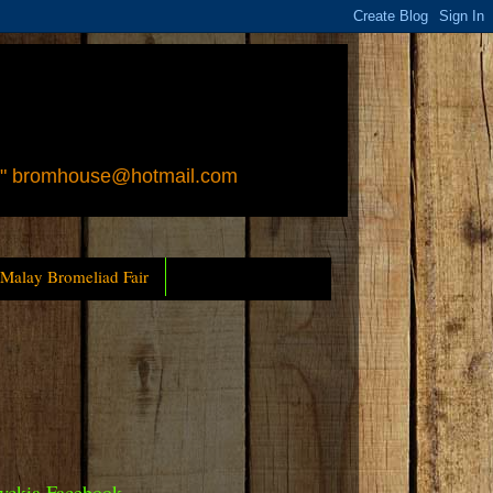
 " bromhouse@hotmail.com
 Malay Bromeliad Fair
yckia Facebook