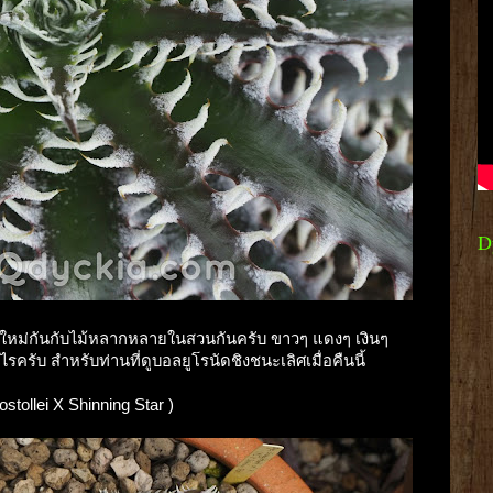
D
าห์ใหม่กันกับไม้หลากหลายในสวนกันครับ ขาวๆ แดงๆ เงินๆ
รครับ สำหรับท่านที่ดูบอลยูโรนัดชิงชนะเลิศเมื่อคืนนี้
ostollei X Shinning Star )