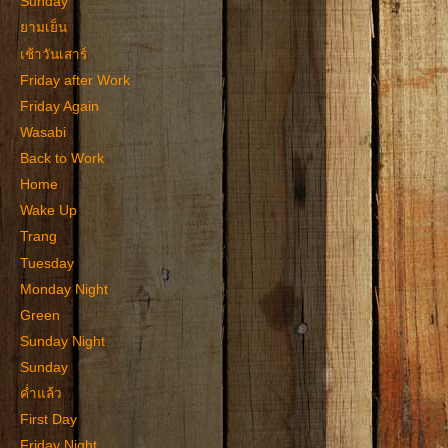
Sunday
ยามเย็น
เช้าวันเสาร์
Friday after Work
Friday Again
Wasabi
Back to Work
Home
Wake Up
Trang
Tuesday
Monday Night
Green
Sunday Night
Sunday
ค่ำแล้ว
First Day
Friday Night