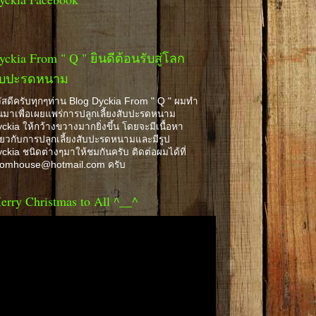
yckia From " Q " ยินดีต้อนรับสู่โลก
ับปะรดหนาม
ัสดีครับทุกๆท่าน Blog Dyckia From " Q " ผมทำ
้นมาเพื่อเผยแพร่การปลูกเลี้ยงสับปะรดหนาม
ckia ให้กว้างขวางมากยิ่งขึ้น โดยจะมีเนื้อหา
ี่ยวกับการปลูกเลี้ยงสับปะรดหนามและมีรูป
ckia ชนิดต่างๆมาให้ชมกันครับ ติดต่อผมได้ที่
romhouse@hotmail.com ครับ
erry Christmas to All ^__^