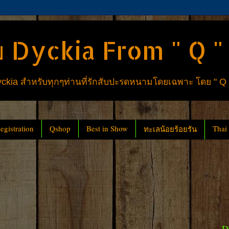
 Dyckia From " Q "
ia สำหรับทุกๆท่านที่รักสับปะรดหนามโดยเฉพาะ โดย " Q
gistration
Qshop
Best in Show
Thai
ทะเลน้อยร้อยรัน
D