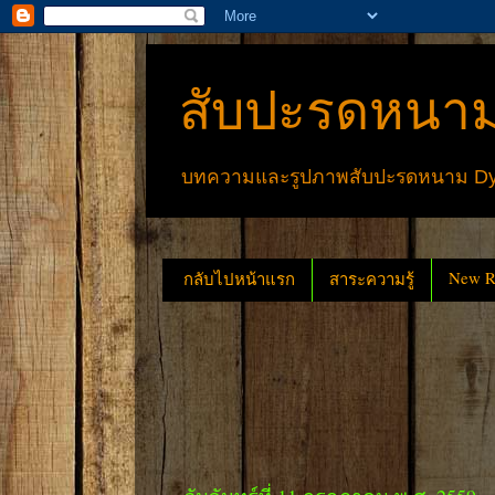
สับปะรดหนาม
บทความและรูปภาพสับปะรดหนาม Dyck
New Re
กลับไปหน้าแรก
สาระความรู้