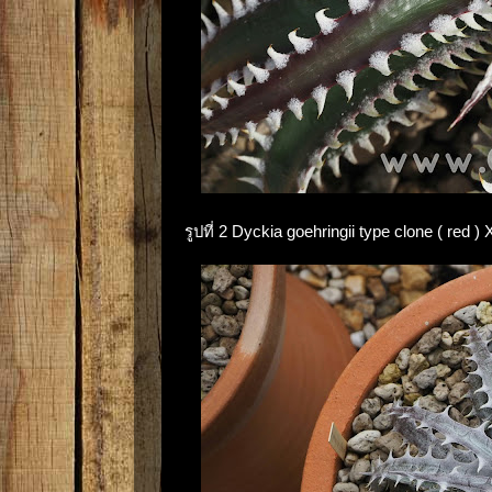
รูปที่ 2 Dyckia goehringii type clone ( red )