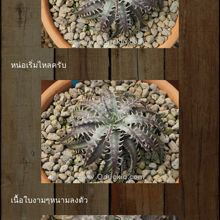
หน่อเริ่มไหลครับ
เนื้อใบงามๆหนามลงตัว