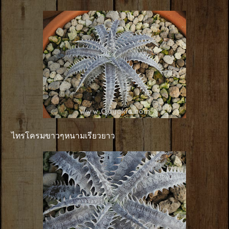
ไทรโครมขาวๆหนามเรียวยาว