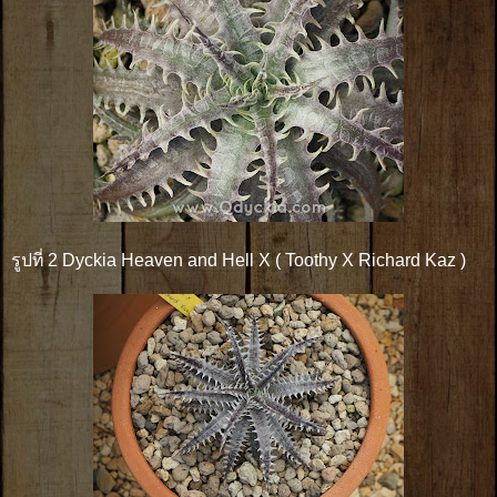
รูปที่ 2 Dyckia Heaven and Hell X ( Toothy X Richard Kaz )