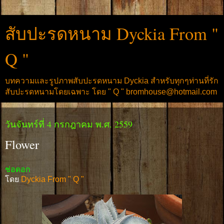
สับปะรดหนาม Dyckia From "
Q "
บทความและรูปภาพสับปะรดหนาม Dyckia สำหรับทุกๆท่านที่รัก
สับปะรดหนามโดยเฉพาะ โดย " Q " bromhouse@hotmail.com
วันจันทร์ที่ 4 กรกฎาคม พ.ศ. 2559
Flower
ช่อดอก
โดย
Dyckia From " Q "