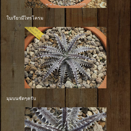
ใบเรียวมีไทรโครม
มุมบนชัดๆครับ