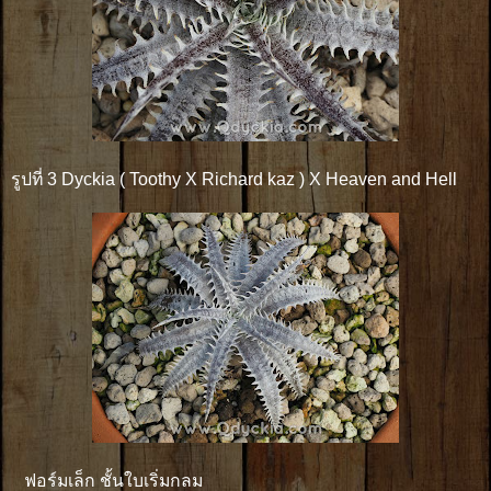
รูปที่ 3 Dyckia ( Toothy X Richard kaz ) X Heaven and Hell
ฟอร์มเล็ก ชั้นใบเริ่มกลม