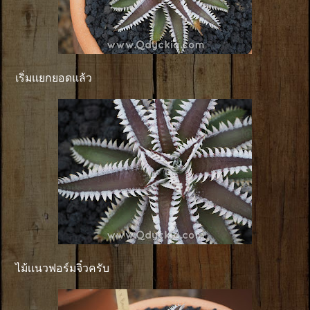
เริ่มแยกยอดแล้ว
ไม้เเนวฟอร์มจิ๋วครับ