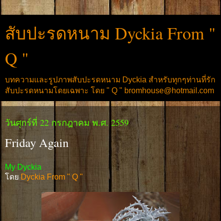
สับปะรดหนาม Dyckia From "
Q "
บทความและรูปภาพสับปะรดหนาม Dyckia สำหรับทุกๆท่านที่รัก
สับปะรดหนามโดยเฉพาะ โดย " Q " bromhouse@hotmail.com
วันศุกร์ที่ 22 กรกฎาคม พ.ศ. 2559
Friday Again
My Dyckia
โดย
Dyckia From " Q "