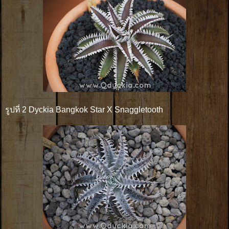
รูปที่ 2 Dyckia Bangkok Star X Snaggletooth