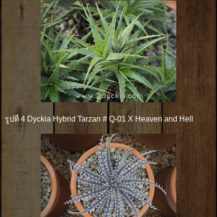
รูปที่ 4 Dyckia Hybrid Tarzan # Q-01 X Heaven and Hell