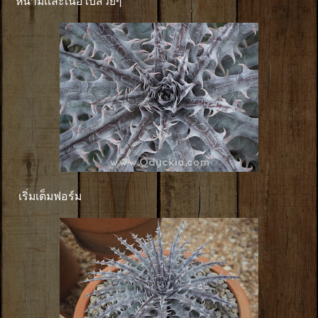
หนามเเละเนื้อใบสวยๆ
เริ่มเต็มฟอร์ม