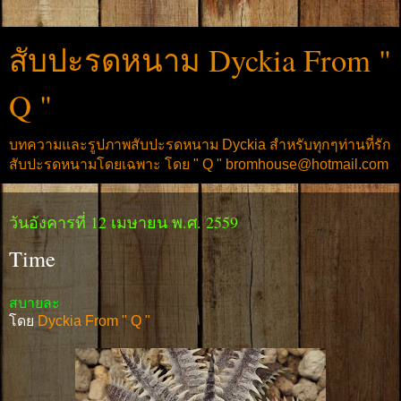
สับปะรดหนาม Dyckia From "
Q "
บทความและรูปภาพสับปะรดหนาม Dyckia สำหรับทุกๆท่านที่รัก
สับปะรดหนามโดยเฉพาะ โดย " Q " bromhouse@hotmail.com
วันอังคารที่ 12 เมษายน พ.ศ. 2559
Time
สบายละ
โดย
Dyckia From " Q "