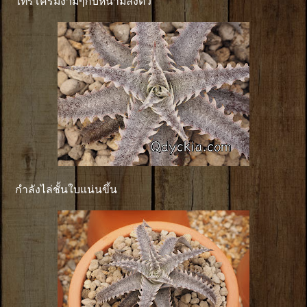
ไทรโครมงามๆกับหนามลงตัว
กำลังไล่ชั้นใบแน่นขึ้น