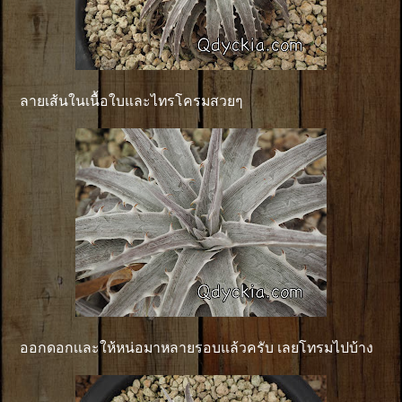
ลายเส้นในเนื้อใบและไทรโครมสวยๆ
ออกดอกเเละให้หน่อมาหลายรอบแล้วครับ เลยโทรมไปบ้าง