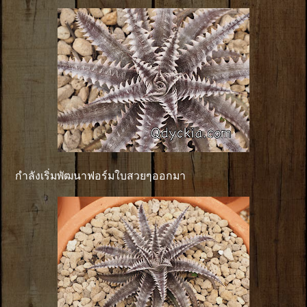
กำลังเริ่มพัฒนาฟอร์มใบสวยๆออกมา