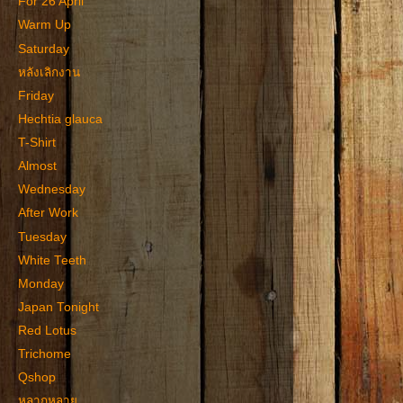
For 26 April
Warm Up
Saturday
หลังเลิกงาน
Friday
Hechtia glauca
T-Shirt
Almost
Wednesday
After Work
Tuesday
White Teeth
Monday
Japan Tonight
Red Lotus
Trichome
Qshop
หลากหลาย