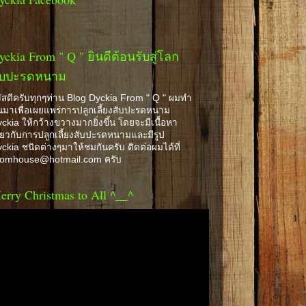
yckia From " Q " ยินดีต้อนรับสู่โลก
ับปะรดหนาม
ัสดีครับทุกๆท่าน Blog Dyckia From " Q " ผมทำ
้นมาเพื่อเผยแพร่การปลูกเลี้ยงสับปะรดหนาม
ckia ให้กว้างขวางมากยิ่งขึ้น โดยจะมีเนื้อหา
ี่ยวกับการปลูกเลี้ยงสับปะรดหนามและมีรูป
ckia ชนิดต่างๆมาให้ชมกันครับ ติดต่อผมได้ที่
romhouse@hotmail.com ครับ
erry Christmas to All ^__^