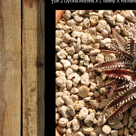
รูปที่ 2 Dyckia Arizona X ( Toothy X Richar