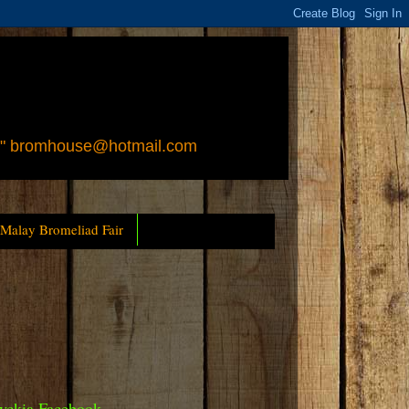
 " bromhouse@hotmail.com
 Malay Bromeliad Fair
yckia Facebook