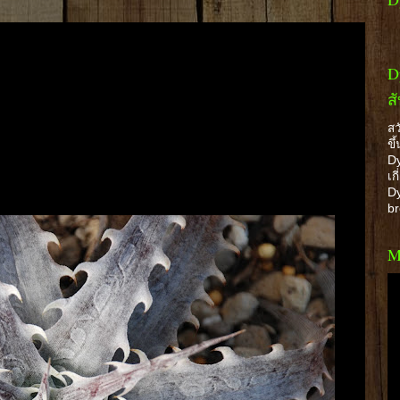
D
ส
สว
ขึ
Dy
เก
Dy
b
M