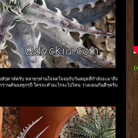
D
องสัปดาห์ครับ หลายๆท่านใจจดใจจ่อกับวันหยุดที่กำลังจะมาถึง
งกรานต์ของทุกๆปี ใครจะทำอะไรจะไปไหน วางเเผนกันดีๆครับ