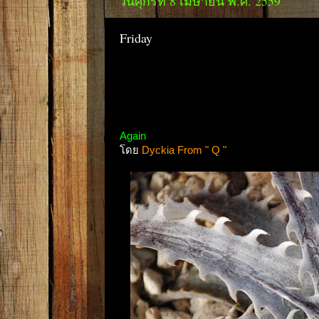
วันศุกร์ที่ 8 เมษายน พ.ศ. 2559
Friday
Again
โดย
Dyckia From " Q "