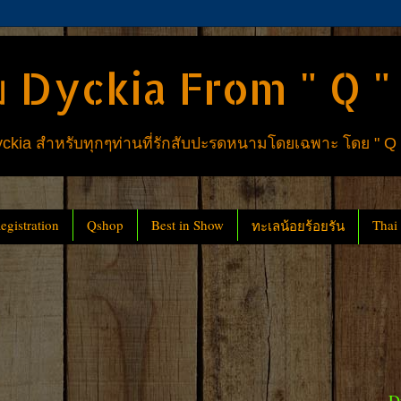
 Dyckia From " Q "
ia สำหรับทุกๆท่านที่รักสับปะรดหนามโดยเฉพาะ โดย " Q
gistration
Qshop
Best in Show
Thai
ทะเลน้อยร้อยรัน
D