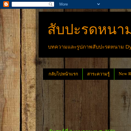
สับปะรดหนาม
บทความและรูปภาพสับปะรดหนาม Dyck
New Re
กลับไปหน้าแรก
สาระความรู้