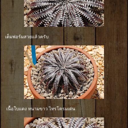
เต็มฟอร์มสวยเเล้วครับ
เนื้อใบแดง หนามขาว ไทรโครมเด่น