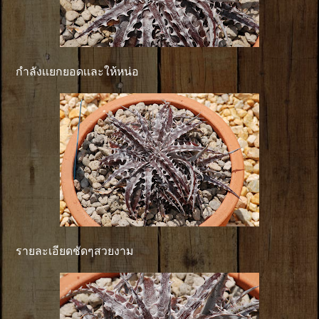
กำลังเเยกยอดเเละให้หน่อ
รายละเอียดชัดๆสวยงาม