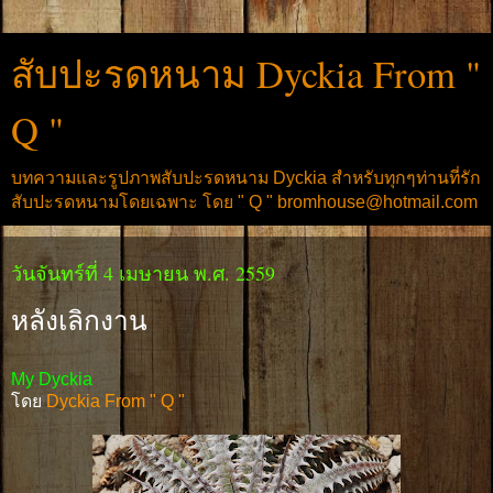
สับปะรดหนาม Dyckia From "
Q "
บทความและรูปภาพสับปะรดหนาม Dyckia สำหรับทุกๆท่านที่รัก
สับปะรดหนามโดยเฉพาะ โดย " Q " bromhouse@hotmail.com
วันจันทร์ที่ 4 เมษายน พ.ศ. 2559
หลังเลิกงาน
My Dyckia
โดย
Dyckia From " Q "