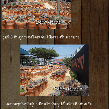
รูปที่ 8 ต้นหูกระจงโดดเด่น ให้เงาร่มรื่นนั่งสบาย
มุมสวยๆสำหรับผู้มาเยือนไว้ถ่ายรูปเป็นที่ระลึกกันครับ