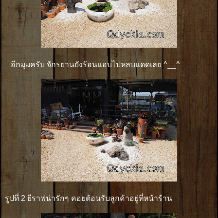
อีกมุมครับ จักรยานยังร้อนแอบไปหลบแดดเลย ^__^
รูปที่ 2 ยีราฟน่ารักๆ คอยต้อนรับลูกค้าอยู่ที่หน้าร้าน