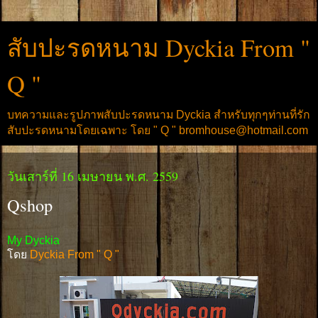
สับปะรดหนาม Dyckia From "
Q "
บทความและรูปภาพสับปะรดหนาม Dyckia สำหรับทุกๆท่านที่รัก
สับปะรดหนามโดยเฉพาะ โดย " Q " bromhouse@hotmail.com
วันเสาร์ที่ 16 เมษายน พ.ศ. 2559
Qshop
My Dyckia
โดย
Dyckia From " Q "