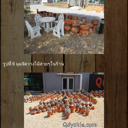
รูปที่ 6 มุมจัดวางไม้สวยๆในร้าน