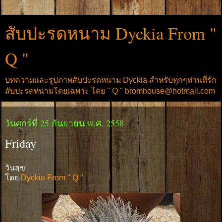
สับปะรดหนาม Dyckia From "
Q "
บทความและรูปภาพสับปะรดหนาม Dyckia สำหรับทุกๆท่านที่รัก
สับปะรดหนามโดยเฉพาะ โดย " Q " bromhouse@hotmail.com
วันศุกร์ที่ 25 กันยายน พ.ศ. 2558
Friday
วันสุข
โดย
Dyckia From " Q "