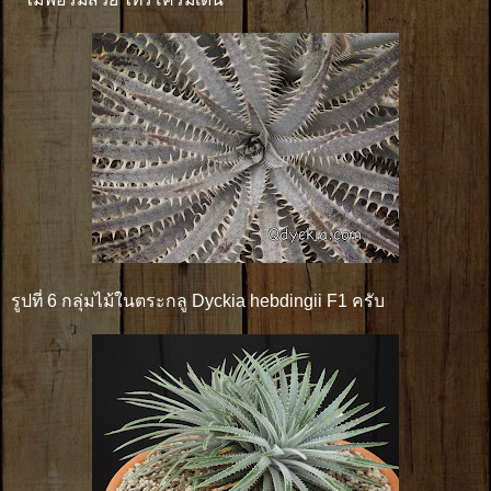
รูปที่ 6 กลุ่มไม้ในตระกลู Dyckia hebdingii F1 ครับ