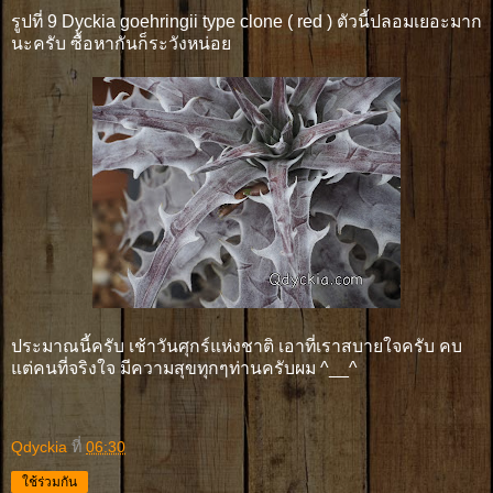
รูปที่ 9 Dyckia goehringii type clone ( red ) ตัวนี้ปลอมเยอะมาก
นะครับ ซื้อหากันก็ระวังหน่อย
ประมาณนี้ครับ เช้าวันศุกร์แห่งชาติ เอาที่เราสบายใจครับ คบ
แต่คนที่จริงใจ มีความสุขทุกๆท่านครับผม ^__^
Qdyckia
ที่
06:30
ใช้ร่วมกัน