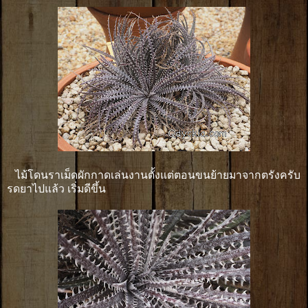
ไม้โดนราเม็ดผักกาดเล่นงานตั้งแต่ตอนขนย้ายมาจากตรังครับ
รดยาไปแล้ว เริ่มดีขึ้น