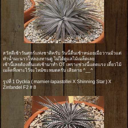
สวัสดีเช้าวันศุกร์แห่งชาติครับ วันนี้ตื่นเช้าหน่อยเมื่อวานมั่วแต่
ทำน้ำมะนาวโห่ลองทานดู ไม่ได้ดูแลไม้เมล็ดเลย
เช้านี้เลยต้องตื่นแต่เช้ามาทำ OT เพราะช่วงนี้แดดแรง เดี๋ยวไม้
เมล็ดที่เพาะไว้จะไหม้ซะหมดครับ เสียดาย ^__^
รูปที่ 1 Dyckia ( marnier-lapastollei X Shinning Star ) X
Zinfandel F2 # 8