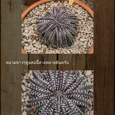
หนามขาวๆคู่ผสมนี้สวยหลายต้นครับ