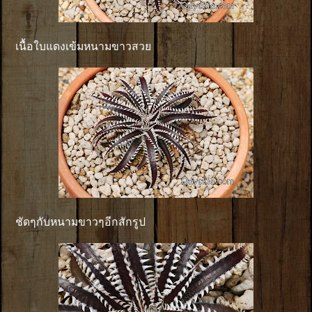
เนื้อใบแดงเข้มหนามขาวสวย
ชัดๆกับหนามขาวๆอีกสักรูป