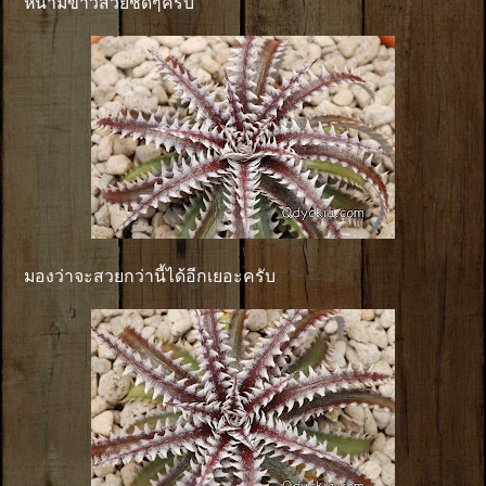
หนามขาวสวยชัดๆครับ
มองว่าจะสวยกว่านี้ได้อีกเยอะครับ