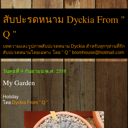
สับปะรดหนาม Dyckia From "
Q "
บทความและรูปภาพสับปะรดหนาม Dyckia สำหรับทุกๆท่านที่รัก
สับปะรดหนามโดยเฉพาะ โดย " Q " bromhouse@hotmail.com
วันพุธที่ 9 กันยายน พ.ศ. 2558
My Garden
Holiday
โดย
Dyckia From " Q "