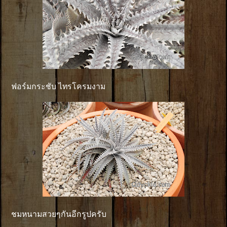
ฟอร์มกระชับ ไทรโครมงาม
ชมหนามสวยๆกันอีกรูปครับ