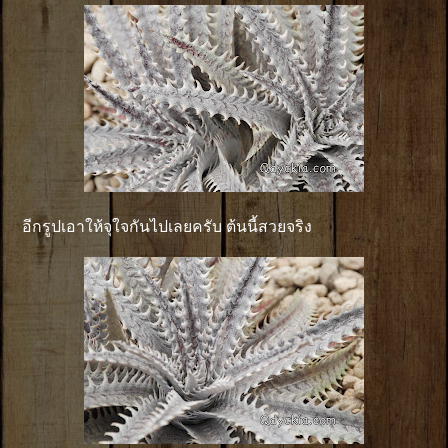
อีกรูปเอาให้จุใจกันไปเลยครับ ต้นนี้สวยจริง