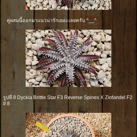
คู่ผสมนี้ออกมาเเนวน่ารักเยอะเลยครับ ^__^
รูปที่ 8 Dyckia Brittle Star F3 Reverse Spines X Zinfandel F2
# 8