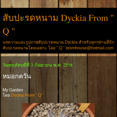
สับปะรดหนาม Dyckia From "
Q "
บทความและรูปภาพสับปะรดหนาม Dyckia สำหรับทุกๆท่านที่รัก
สับปะรดหนามโดยเฉพาะ โดย " Q " bromhouse@hotmail.com
วันพฤหัสบดีที่ 3 กันยายน พ.ศ. 2558
หมอกควัน
My Garden
โดย
Dyckia From " Q "