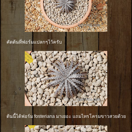
คัดต้นที่ฟอร์มแปลกๆไว้ครับ
ต้นนี้ได้ฟอร์ม fosteriana มาเยอะ แถมไทรโครมขาวสวยด้วย