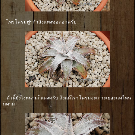
ไทรโครมฟูๆกำลังเเทงช่อดอกครับ
ตัวนี้ยังไงหนามก็แดงครับ ถึงแม้ไทรโครมจะเกาะเยอะเเค่ไหน
ก็ตาม