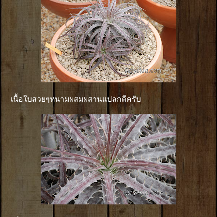
เนื้อใบสวยๆหนามผสมผสานแปลกดีครับ