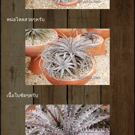
หน่อไหลสวยๆครับ
เนื้อใบชัดๆครับ