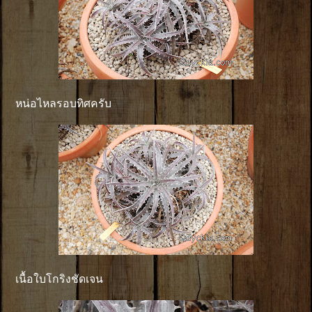
หน่อไหลรอบทิศครับ
เนื้อใบโกริงชัดเจน