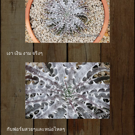
เงา เงิน งาม จริงๆ
กับฟอร์มสวยๆและหน่อไหลๆ