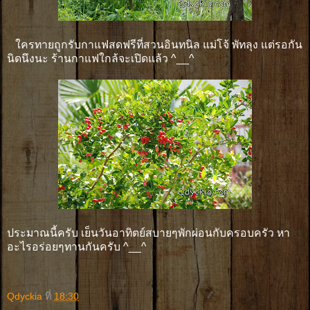
ใครทายถูกรับกาแฟสดฟรีที่สวนอินทนิล แม่โจ้ พัทลุง แต่รอกัน
นิดนึงนะ ร้านกาแฟใกล้จะเปิดแล้ว ^__^
ประมาณนี้ครับ เย็นวันอาทิตย์สบายๆพักผ่อนกับครอบครัว หา
อะไรอร่อยๆทานกันครับ ^__^
Qdyckia
ที่
18:30