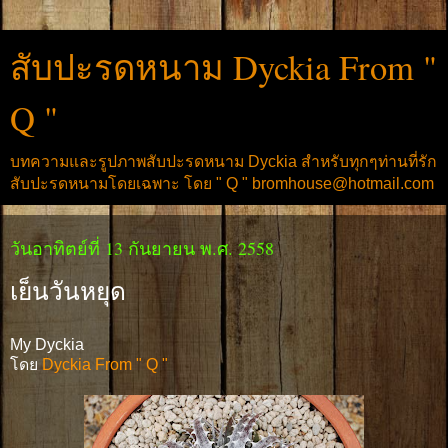
สับปะรดหนาม Dyckia From "
Q "
บทความและรูปภาพสับปะรดหนาม Dyckia สำหรับทุกๆท่านที่รัก
สับปะรดหนามโดยเฉพาะ โดย " Q " bromhouse@hotmail.com
วันอาทิตย์ที่ 13 กันยายน พ.ศ. 2558
เย็นวันหยุด
My Dyckia
โดย
Dyckia From " Q "