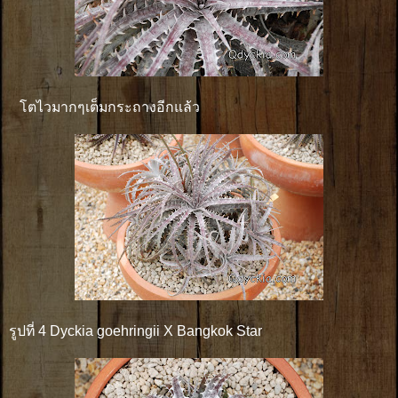
โตไวมากๆเต็มกระถางอีกแล้ว
รูปที่ 4 Dyckia goehringii X Bangkok Star