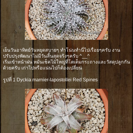
เย็นวันอาทิตย์วันหยุดสบายๆ ทำโน่นทำนี่ไปเรื่อยๆครับ งาน
ปรับปรุงพัฒนาไม่มีวันสิ้นสุดจริงๆครับ ^__^
เริ่มเข้าหน้าฝน หมั่นเช็คไม้ใหญ่ที่โตเต็มกระถางและวัสดุปลูกกัน
ด้วยครับ เก่าไปหรือเเน่นไปก็ต้องเปลี่ยน
รูปที่ 1 Dyckia marnier-lapostollei Red Spines