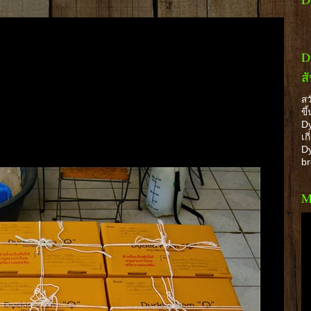
D
ส
สว
ขึ
Dy
เก
Dy
b
M