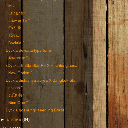
" Mix "
" แนวปกติ "
" ลองชมครับ "
" สัก 5 ต้น "
" ไม้รวม "
" Dycktia "
Dyckia delicata type form
" ตัวความหวัง "
xDyckia Brittle Star F3 X Hechtia glauca
" New Option "
Dyckia distachya aurea X Bangkok Star
" nivosa "
" รุ่นใหม่ๆ "
" Nice One "
Dyckia goehringii seedling Brazil
►
มกราคม
(64)