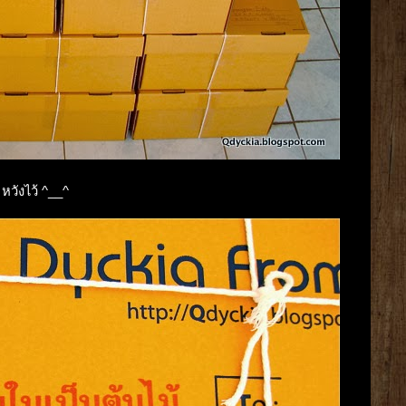
 หวังไว้ ^__^