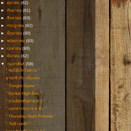
►
ตุลาคม
(62)
►
กันยายน
(61)
►
สิงหาคม
(63)
►
กรกฎาคม
(62)
►
มิถุนายน
(60)
►
พฤษภาคม
(63)
►
เมษายน
(60)
►
มีนาคม
(62)
▼
กุมภาพันธ์
(58)
" ชมไม้เล็กในสวน "
ยามเช้ากับ เห็บแดง
" Tonight Game "
" Dyckia High End "
" รวมมิตรต้นสวย # 3 "
" บอกลากระถาง 4 นิ้ว "
" Thursday Night Preview "
" วันข้างหน้า "