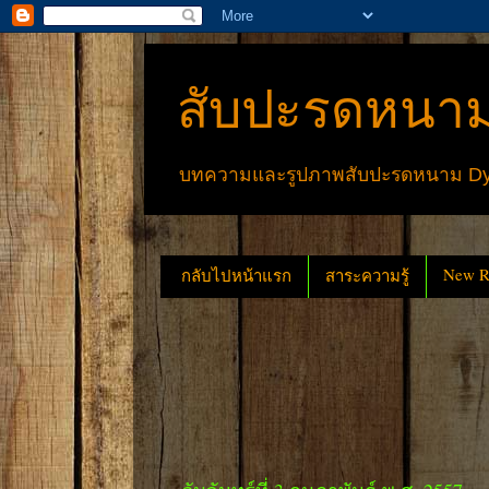
สับปะรดหนาม
บทความและรูปภาพสับปะรดหนาม Dyck
New Re
กลับไปหน้าแรก
สาระความรู้