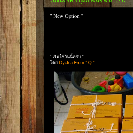
วันจันทร์ที่ 3 กุมภาพันธ์ พ.ศ. 2557
" New Option "
" เริ่มใช้วันนี้ครับ "
โดย
Dyckia From " Q "