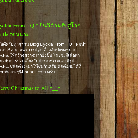
yckia From " Q " ยินดีต้อนรับสู่โลก
ับปะรดหนาม
ัสดีครับทุกๆท่าน Blog Dyckia From " Q " ผมทำ
้นมาเพื่อเผยแพร่การปลูกเลี้ยงสับปะรดหนาม
ckia ให้กว้างขวางมากยิ่งขึ้น โดยจะมีเนื้อหา
ี่ยวกับการปลูกเลี้ยงสับปะรดหนามและมีรูป
ckia ชนิดต่างๆมาให้ชมกันครับ ติดต่อผมได้ที่
romhouse@hotmail.com ครับ
erry Christmas to All ^__^