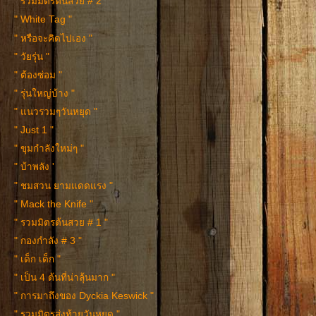
" รวมมิตรต้นสวย # 2 "
" White Tag "
" หรือจะคิดไปเอง "
" วัยรุ่น "
" ต้องซ่อม "
" รุ่นใหญ่บ้าง "
" แนวรวมๆวันหยุด "
" Just 1 "
" ขุมกำลังใหม่ๆ "
" บ้าพลัง '
" ชมสวน ยามแดดแรง "
" Mack the Knife "
" รวมมิตรต้นสวย # 1 "
" กองกำลัง # 3 "
" เด็ก เด็ก "
" เป็น 4 ต้นที่น่าลุ้นมาก "
" การมาถึงของ Dyckia Keswick "
" รวมมิตรส่งท้ายวันหยุด "