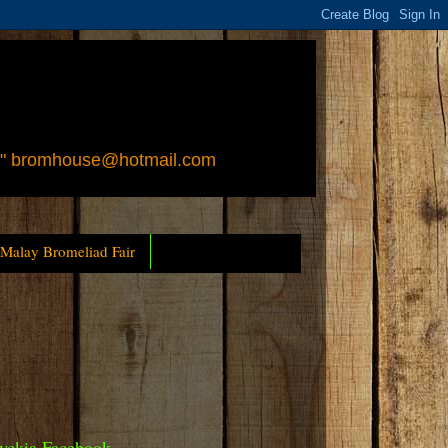
 " bromhouse@hotmail.com
 Malay Bromeliad Fair
yckia Facebook