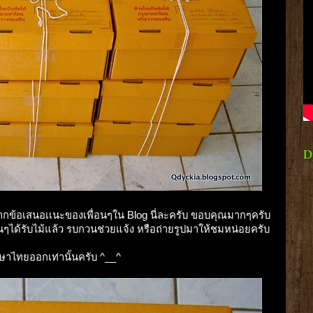
D
ิม จากข้อเสนอเเนะของเพื่อนๆใน Blog นี่ละครับ ขอบคุณมากๆครับ
ื่อนๆได้รับไม้แล้ว รบกวนช่วยแจ้ง หรือถ่ายรูปมาให้ชมหน่อยครับ
ภาษาไทยออกเท่านั้นครับ ^__^