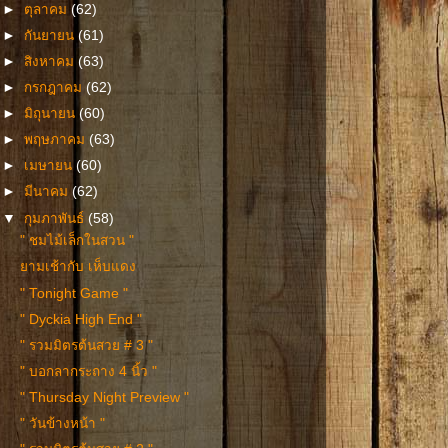
►
ตุลาคม
(62)
►
กันยายน
(61)
►
สิงหาคม
(63)
►
กรกฎาคม
(62)
►
มิถุนายน
(60)
►
พฤษภาคม
(63)
►
เมษายน
(60)
►
มีนาคม
(62)
▼
กุมภาพันธ์
(58)
" ชมไม้เล็กในสวน "
ยามเช้ากับ เห็บแดง
" Tonight Game "
" Dyckia High End "
" รวมมิตรต้นสวย # 3 "
" บอกลากระถาง 4 นิ้ว "
" Thursday Night Preview "
" วันข้างหน้า "