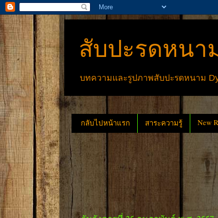
สับปะรดหนาม
บทความและรูปภาพสับปะรดหนาม Dyck
New Re
กลับไปหน้าแรก
สาระความรู้