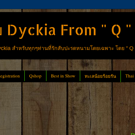
 Dyckia From " Q "
ia สำหรับทุกๆท่านที่รักสับปะรดหนามโดยเฉพาะ โดย " Q
gistration
Qshop
Best in Show
Thai
ทะเลน้อยร้อยรัน
D