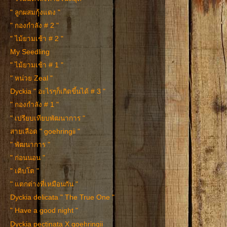
" ลูกผสมกุ้งแดง "
" กองกำลัง # 2 "
" ไม้ยามเช้า # 2 "
My Seedling
" ไม้ยามเช้า # 1 "
" หน่วย Zeal "
Dyckia " อะไรๆก็เกิดขึ้นได้ # 3 "
" กองกำลัง # 1 "
" เปรียบเทียบพัฒนาการ "
สายเลือด " goehringii "
" พัฒนาการ "
" ก่อนนอน "
" เติบโต "
" แตกต่างที่เหมือนกัน "
Dyckia delicata " The True One "
" Have a good night "
Dyckia pectinata X goehringii