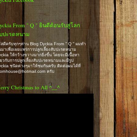
yckia From " Q " ยินดีต้อนรับสู่โลก
ับปะรดหนาม
ัสดีครับทุกๆท่าน Blog Dyckia From " Q " ผมทำ
้นมาเพื่อเผยแพร่การปลูกเลี้ยงสับปะรดหนาม
ckia ให้กว้างขวางมากยิ่งขึ้น โดยจะมีเนื้อหา
ี่ยวกับการปลูกเลี้ยงสับปะรดหนามและมีรูป
ckia ชนิดต่างๆมาให้ชมกันครับ ติดต่อผมได้ที่
romhouse@hotmail.com ครับ
erry Christmas to All ^__^