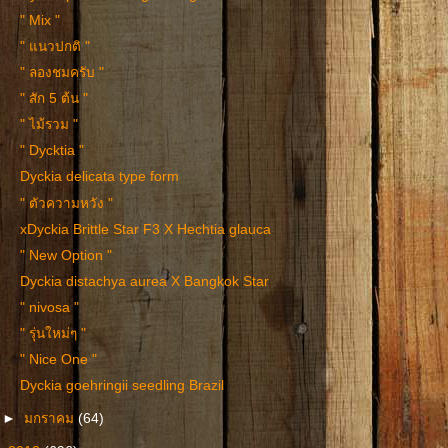
" Mix "
" แนวปกติ "
" ลองชมครับ "
" สัก 5 ต้น "
" ไม้รวม "
" Dycktia "
Dyckia delicata type form
" ตัวความหวัง "
xDyckia Brittle Star F3 X Hechtia glauca
" New Option "
Dyckia distachya aurea X Bangkok Star
" nivosa "
" รุ่นใหม่ๆ "
" Nice One "
Dyckia goehringii seedling Brazil
►
มกราคม
(64)