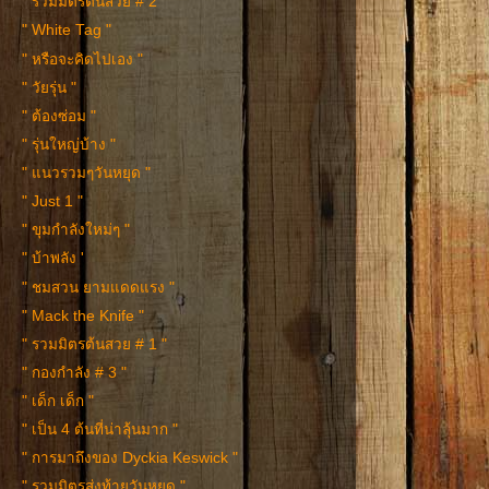
" รวมมิตรต้นสวย # 2 "
" White Tag "
" หรือจะคิดไปเอง "
" วัยรุ่น "
" ต้องซ่อม "
" รุ่นใหญ่บ้าง "
" แนวรวมๆวันหยุด "
" Just 1 "
" ขุมกำลังใหม่ๆ "
" บ้าพลัง '
" ชมสวน ยามแดดแรง "
" Mack the Knife "
" รวมมิตรต้นสวย # 1 "
" กองกำลัง # 3 "
" เด็ก เด็ก "
" เป็น 4 ต้นที่น่าลุ้นมาก "
" การมาถึงของ Dyckia Keswick "
" รวมมิตรส่งท้ายวันหยุด "