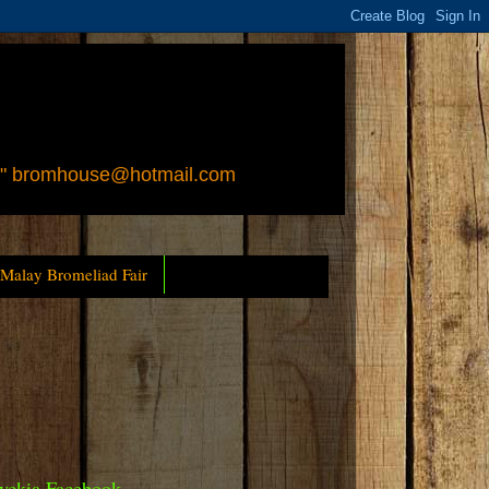
 " bromhouse@hotmail.com
 Malay Bromeliad Fair
yckia Facebook