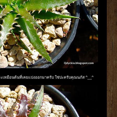
นี้จะเหมือนต้นที่เคยแบ่งออกมาครับ ใช่ปะครับคุณนภัส ^__^