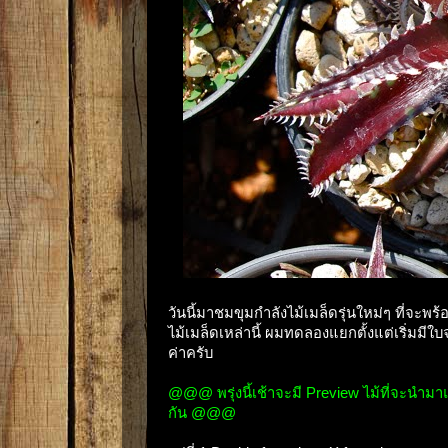
วันนี้มาชมขุมกำลังไม้เมล็ดรุ่นใหม่ๆ ที่จ
ไม้เมล็ดเหล่านี้ ผมทดลองแยกตั้งแต่เริ่มมีใ
ค่าครับ
@@@ พรุ่งนี้เช้าจะมี Preview ไม้ที่จะนำมา
กัน @@@