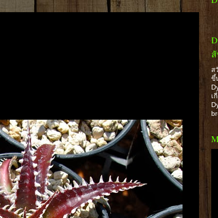
D
ส
สว
ขึ
Dy
เก
Dy
b
M