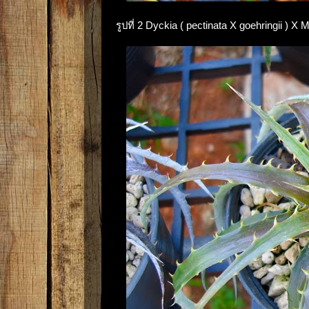
รูปที่ 2 Dyckia ( pectinata X goehringii ) 