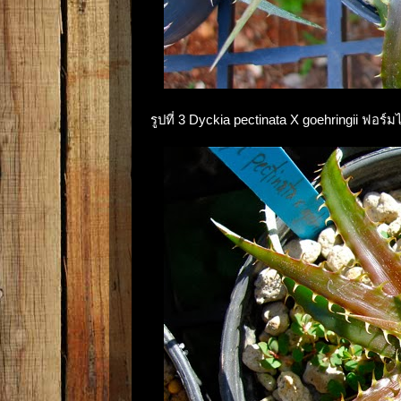
รูปที่ 3 Dyckia pectinata X goehringii ฟอร์