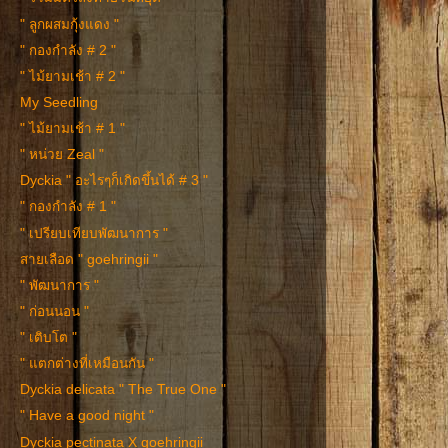
" ลูกผสมกุ้งแดง "
" กองกำลัง # 2 "
" ไม้ยามเช้า # 2 "
My Seedling
" ไม้ยามเช้า # 1 "
" หน่วย Zeal "
Dyckia " อะไรๆก็เกิดขึ้นได้ # 3 "
" กองกำลัง # 1 "
" เปรียบเทียบพัฒนาการ "
สายเลือด " goehringii "
" พัฒนาการ "
" ก่อนนอน "
" เติบโต "
" แตกต่างที่เหมือนกัน "
Dyckia delicata " The True One "
" Have a good night "
Dyckia pectinata X goehringii