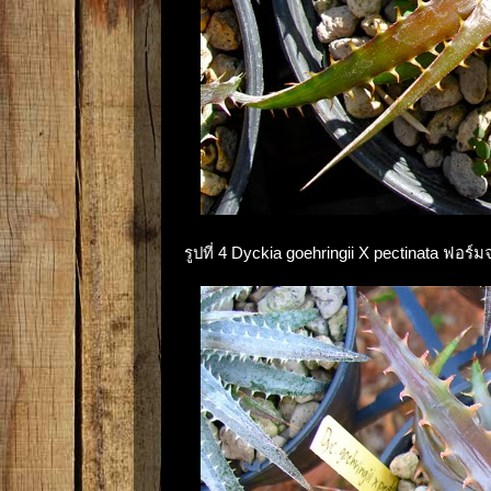
รูปที่ 4 Dyckia goehringii X pectinata ฟอร์