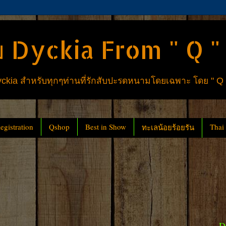
 Dyckia From " Q "
ia สำหรับทุกๆท่านที่รักสับปะรดหนามโดยเฉพาะ โดย " Q
gistration
Qshop
Best in Show
Thai
ทะเลน้อยร้อยรัน
D