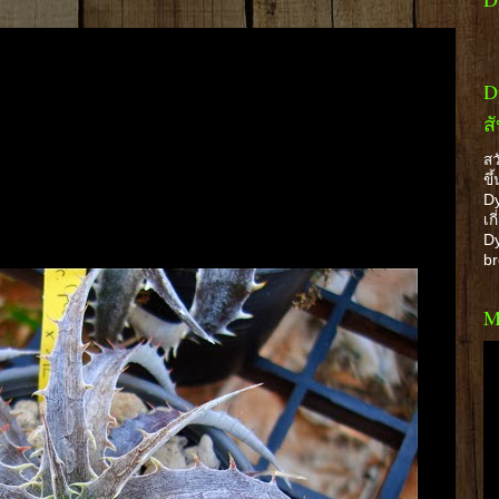
D
ส
สว
ขึ
Dy
เก
Dy
b
M