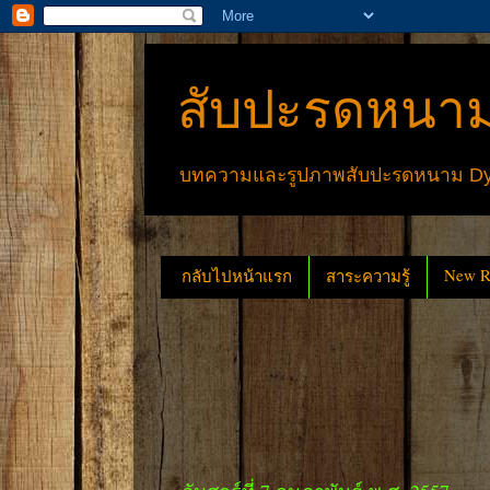
สับปะรดหนาม
บทความและรูปภาพสับปะรดหนาม Dyck
New Re
กลับไปหน้าแรก
สาระความรู้