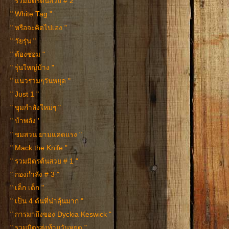
" รวมมิตรต้นสวย # 2 "
" White Tag "
" หรือจะคิดไปเอง "
" วัยรุ่น "
" ต้องซ่อม "
" รุ่นใหญ่บ้าง "
" แนวรวมๆวันหยุด "
" Just 1 "
" ขุมกำลังใหม่ๆ "
" บ้าพลัง '
" ชมสวน ยามแดดแรง "
" Mack the Knife "
" รวมมิตรต้นสวย # 1 "
" กองกำลัง # 3 "
" เด็ก เด็ก "
" เป็น 4 ต้นที่น่าลุ้นมาก "
" การมาถึงของ Dyckia Keswick "
" รวมมิตรส่งท้ายวันหยุด "