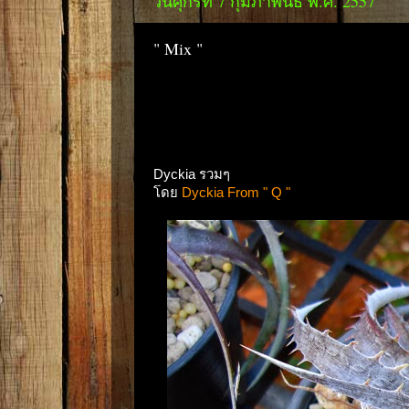
วันศุกร์ที่ 7 กุมภาพันธ์ พ.ศ. 2557
" Mix "
Dyckia รวมๆ
โดย
Dyckia From " Q "