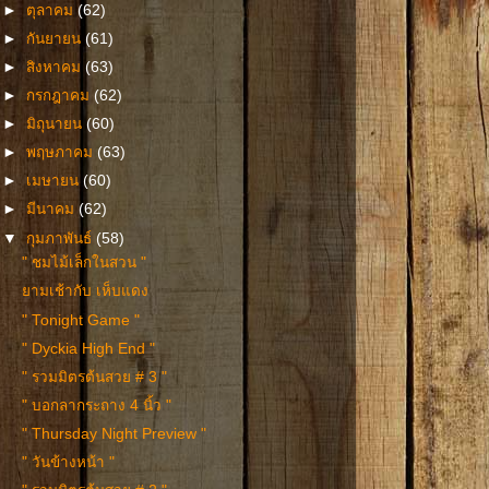
►
ตุลาคม
(62)
►
กันยายน
(61)
►
สิงหาคม
(63)
►
กรกฎาคม
(62)
►
มิถุนายน
(60)
►
พฤษภาคม
(63)
►
เมษายน
(60)
►
มีนาคม
(62)
▼
กุมภาพันธ์
(58)
" ชมไม้เล็กในสวน "
ยามเช้ากับ เห็บแดง
" Tonight Game "
" Dyckia High End "
" รวมมิตรต้นสวย # 3 "
" บอกลากระถาง 4 นิ้ว "
" Thursday Night Preview "
" วันข้างหน้า "