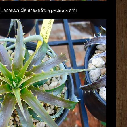
X ML ออกแนวไม้สี น่าจะคล้ายๆ pectinata ครับ