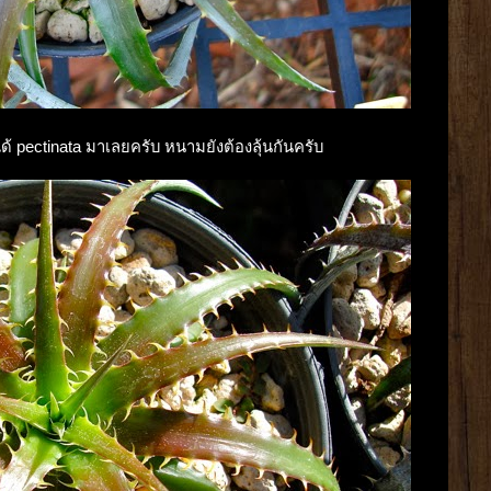
มได้ pectinata มาเลยครับ หนามยังต้องลุ้นกันครับ