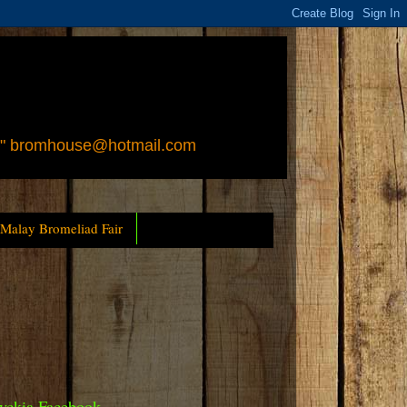
 " bromhouse@hotmail.com
 Malay Bromeliad Fair
yckia Facebook