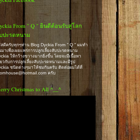
yckia From " Q " ยินดีต้อนรับสู่โลก
ับปะรดหนาม
ัสดีครับทุกๆท่าน Blog Dyckia From " Q " ผมทำ
้นมาเพื่อเผยแพร่การปลูกเลี้ยงสับปะรดหนาม
ckia ให้กว้างขวางมากยิ่งขึ้น โดยจะมีเนื้อหา
ี่ยวกับการปลูกเลี้ยงสับปะรดหนามและมีรูป
ckia ชนิดต่างๆมาให้ชมกันครับ ติดต่อผมได้ที่
romhouse@hotmail.com ครับ
erry Christmas to All ^__^