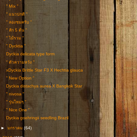
" Mix "
" แนวปกติ "
" ลองชมครับ "
" สัก 5 ต้น "
" ไม้รวม "
" Dycktia "
Dyckia delicata type form
" ตัวความหวัง "
xDyckia Brittle Star F3 X Hechtia glauca
" New Option "
Dyckia distachya aurea X Bangkok Star
" nivosa "
" รุ่นใหม่ๆ "
" Nice One "
Dyckia goehringii seedling Brazil
►
มกราคม
(64)