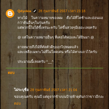
Qdyckia
28 กุมภาพันธ์ 2557 เวลา 23:18
หางไม้ ในความหมายของผม คือไม้ที่โตช้าและอ่อนแอ
กว่าต้นอื่นๆในรุ่นครับ
แต่พวกนี้ไม่ได้ขี้เหร่นะครับ โตขึ้นสวยๆมีเยอะเลยครับ
@ แต่ในความหมายอื่นๆ ที่เคยได้พบและได้ยินมา @
อาจหมายถึงไม้ที่คัดตัวดีๆออกไปหมดแล้ว
และเหลือเฉพาะไม่ที่ไม่โดดเด่น หรือไม้หางแถวไว้ครับ
ประมาณนี้เลยครับ ^__^
ตอบ
ไม่ระบุชื่อ
28 กุมภาพันธ์ 2557 เวลา 21:04
ขอบคุณครับ คุณบี แต่ดูจากข้างบนป้ายฟ้าดุดันกว่าขาวอีกงะ
ตอบ