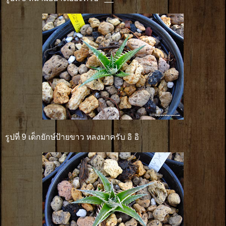
รูปที่ 9 เด็กยักษ์ป้ายขาว หลงมาครับ อิ อิ