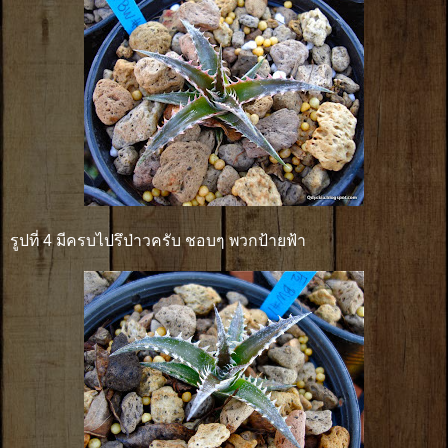
รูปที่ 4 มีครบไปรึป่าวครับ ชอบๆ พวกป้ายฟ้า