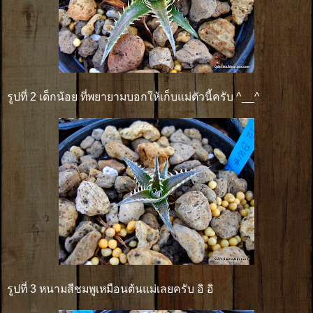
รูปที่ 2 เด็กน้อย ที่พยายามบอกให้เก็บแม่ตัวนี้ครับ ^__^
รูปที่ 3 หนามสีชมพูเหมือนต้นแม่เลยครับ อิ อิ