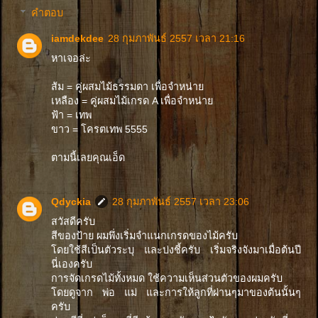
คำตอบ
iamdekdee
28 กุมภาพันธ์ 2557 เวลา 21:16
หาเจอล่ะ
ส้ม = คู่ผสมไม้ธรรมดา เพื่อจำหน่าย
เหลือง = คู่ผสมไม้เกรด A เพื่อจำหน่าย
ฟ้า = เทพ
ขาว = โครตเทพ 5555
ตามนี้เลยคุณเอ็ด
Qdyckia
28 กุมภาพันธ์ 2557 เวลา 23:06
สวัสดีครับ
สีของป้าย ผมพึ่งเริ่มจำแนกเกรดของไม้ครับ
โดยใช้สีเป็นตัวระบุ และบ่งชี้ครับ เริ่มจริงจังมาเมื่อต้นปี
นี่เองครับ
การจัดเกรดไม้ทั้งหมด ใช้ความเห็นส่วนตัวของผมครับ
โดยดูจาก พ่อ แม่ และการให้ลูกที่ผ่านๆมาของต้นนั้นๆ
ครับ