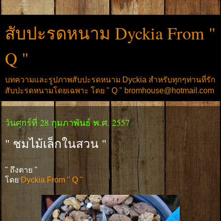
สับปะรดหนาม Dyckia From "
Q "
บทความและรูปภาพสับปะรดหนาม Dyckia สำหรับทุกๆท่านที่รัก
สับปะรดหนามโดยเฉพาะ โดย " Q " bromhouse@hotmail.com
วันศุกร์ที่ 28 กุมภาพันธ์ พ.ศ. 2557
" ชมไม้เล็กในสวน "
" ถึงตาย "
โดย
Dyckia From " Q "