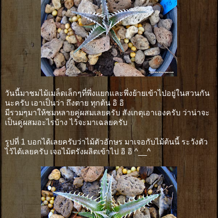
วันนี้มาชมไม้เมล็ดเล็กๆที่พึ่งแยกและพึ่งย้ายเข้าไปอยู่ในสวนกัน
นะครับ เอาเป็นว่า ถึงตาย ทุกต้น อิ อิ
มีรวมๆมาให้ชมหลายคู่ผสมเลยครับ สังเกตุเอาเองครับ ว่าน่าจะ
เป็นคู่ผสมอะไรบ้าง ไว้จะมาเฉลยครับ
รูปที่ 1 บอกได้เลยครับว่าไม้ตัวอักษร มาเจอกับไม้ต้นนี้ ระวังตัว
ไว้ได้เลยครับ เจอไม้ตรังผลิตเข้าไป อิ อิ ^__^