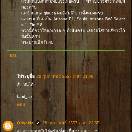
ส่วนสีที่แบ่งก็ตามที่บีแจ้งเลยครับ ฟ้ากับขาวต่างกันที่มุม
มองครับ
แต่ข้ามสกุล glauca ผมจัดใส่สีขาวทั้งหมดครับ
และพวกที่แม่เป็น Arizona F1, Squid, Arizona BW Select
# 1, Zin # 8
พวกนี้ถือว่าให้ลูกเกรด A ทั้งนั้นครับ เลยจัดใส่ป้ายสีขาวไว้
ทั้งนั้นครับ
ประมาณนี้ครับผม
ตอบ
ไม่ระบุชื่อ
28 กุมภาพันธ์ 2557 เวลา 21:45
สี...ทนได้
tanit_tip
ตอบ
Qdyckia
28 กุมภาพันธ์ 2557 เวลา 22:55
งะ งะ เผลอหลับไปครับ พึ่งจะตื่น งง เลย ^__^