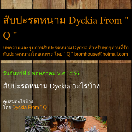
สับปะรดหนาม Dyckia From "
Q "
บทความและรูปภาพสับปะรดหนาม Dyckia สำหรับทุกๆท่านที่รัก
สับปะรดหนามโดยเฉพาะ โดย " Q " bromhouse@hotmail.com
วันจันทร์ที่ 6 พฤษภาคม พ.ศ. 2556
สับปะรดหนาม Dyckia อะไรบ้าง
คู่ผสมอะไรบ้าง
โดย
Dyckia From " Q "