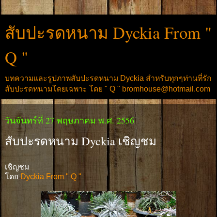
สับปะรดหนาม Dyckia From "
Q "
บทความและรูปภาพสับปะรดหนาม Dyckia สำหรับทุกๆท่านที่รัก
สับปะรดหนามโดยเฉพาะ โดย " Q " bromhouse@hotmail.com
วันจันทร์ที่ 27 พฤษภาคม พ.ศ. 2556
สับปะรดหนาม Dyckia เชิญชม
เชิญชม
โดย
Dyckia From " Q "