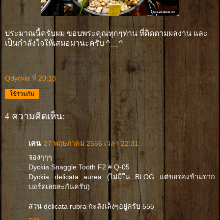
ประมาณนี้ครับผม ขอบพระคุณทุกๆท่าน ที่ติดตามผลงาน และ
เป็นกำลังใจให้เสมอมานะครับ ^__^
Qdyckia
ที่
20:18
ใช้ร่วมกัน
4 ความคิดเห็น:
เคน
27 พฤษภาคม 2556 เวลา 22:31
จองๆๆๆ
Dyckia Snaggle Tooth F2 # Q-05
Dyckia delicata aurea (ไม่มีใน BLOG แต่ขอจองข้ามจาก
บอร์ดเลยละกันครับ)
ส่วน delicata rubra กะลังเล็งๆอยู่ครับ 555
ตอบ