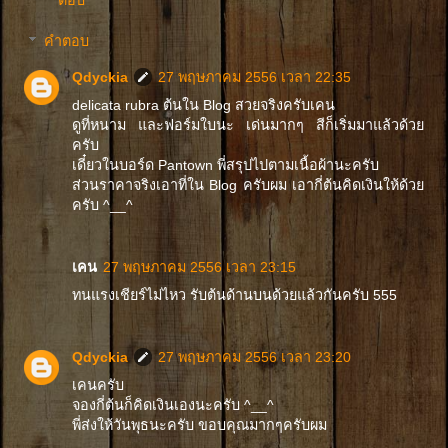
คำตอบ
Qdyckia
27 พฤษภาคม 2556 เวลา 22:35
delicata rubra ต้นใน Blog สวยจริงครับเคน
ดูที่หนาม และฟอร์มใบนะ เด่นมากๆ สีก็เริ่มมาแล้วด้วย
ครับ
เดี๋ยวในบอร์ด Pantown พี่สรุปไปตามเนื้อผ้านะครับ
ส่วนราคาจริงเอาที่ใน Blog ครับผม เอากี่ต้นคิดเงินให้ด้วย
ครับ ^__^
เคน
27 พฤษภาคม 2556 เวลา 23:15
ทนแรงเชียร์ไม่ไหว รับต้นด้านบนด้วยแล้วกันครับ 555
Qdyckia
27 พฤษภาคม 2556 เวลา 23:20
เคนครับ
จองกี่ต้นก็คิดเงินเองนะครับ ^__^
พี่ส่งให้วันพุธนะครับ ขอบคุณมากๆครับผม