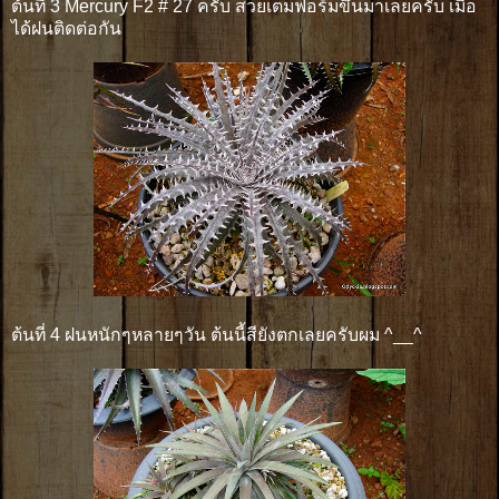
ต้นที่ 3 Mercury F2 # 27 ครับ สวยเต็มฟอร์มขึ้นมาเลยครับ เมื่อ
ได้ฝนติดต่อกัน
ต้นที่ 4 ฝนหนักๆหลายๆวัน ต้นนี้สียังตกเลยครับผม ^__^