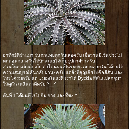
อาทิตย์ที่ผ่านมา ฝนตกแทบทุกวันเลยครับ เมื่อวานมีเว้นช่วงไม่
ตกตอนกลางวันให้บ้าง เลยได้เก็บรูปมาฝากครับ
ส่วนใหญ่แล้วดิกเกีย ถ้าโดนฝนเป็นระยะเวลาหลายวัน ไม้จะได้
ความสมบูรณ์คืนกลับมานะครับ แต่สิ่งที่สูญเสียไปคือสีสัน และ
ไทรโครมครับ แต่... มองในแง่ดี เราได้ Dyckia สีสันแปลกๆมา
ให้ดูกัน เพลินตาดีครับ ^__^
ต้นที่ 1 ได้ฝนทีไรใบอิ่ม กาง และชี้ซะ ^__^