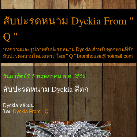
สับปะรดหนาม Dyckia From "
Q "
บทความและรูปภาพสับปะรดหนาม Dyckia สำหรับทุกๆท่านที่รัก
สับปะรดหนามโดยเฉพาะ โดย " Q " bromhouse@hotmail.com
วันอาทิตย์ที่ 5 พฤษภาคม พ.ศ. 2556
สับปะรดหนาม Dyckia สีตก
Dyckia หลังฝน
โดย
Dyckia From " Q "