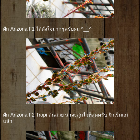
ฝัก Arizona F1 ได้ดั่งใจมากๆครับผม ^__^
ฝัก Arizona F2 Tropi ต้นสวย น่าจะสุกไวที่สุดครับ ฝักเริ่มแก่
แล้ว