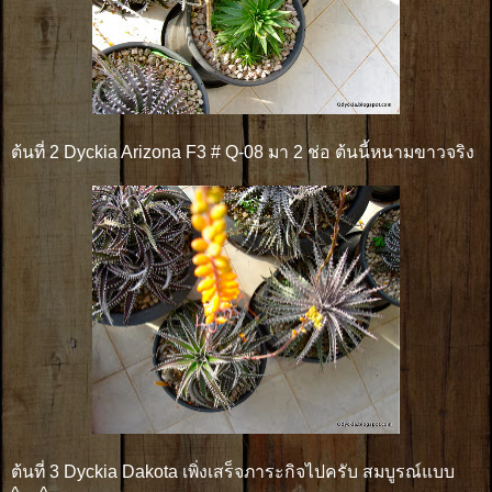
ต้นที่ 2 Dyckia Arizona F3 # Q-08 มา 2 ช่อ ต้นนี้หนามขาวจริง
ต้นที่ 3 Dyckia Dakota เพิ่งเสร็จภาระกิจไปครับ สมบูรณ์แบบ