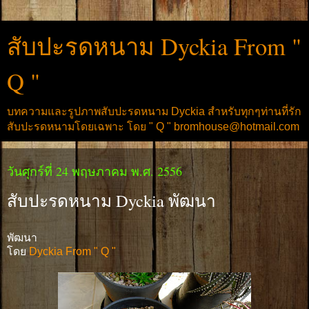
สับปะรดหนาม Dyckia From "
Q "
บทความและรูปภาพสับปะรดหนาม Dyckia สำหรับทุกๆท่านที่รัก
สับปะรดหนามโดยเฉพาะ โดย " Q " bromhouse@hotmail.com
วันศุกร์ที่ 24 พฤษภาคม พ.ศ. 2556
สับปะรดหนาม Dyckia พัฒนา
พัฒนา
โดย
Dyckia From " Q "