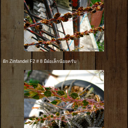
ฝัก Zinfandel F2 # 8 มีฝ่อเล็กน้อยครับ