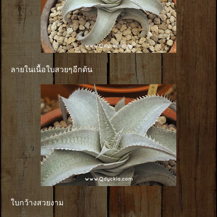
ลายในเนื้อใบสวยๆอีกต้น
ใบกว้างสวยงาม