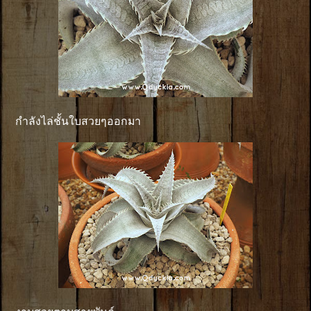
กำลังไล่ชั้นใบสวยๆออกมา