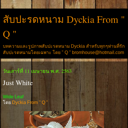
สับปะรดหนาม Dyckia From "
Q "
บทความและรูปภาพสับปะรดหนาม Dyckia สำหรับทุกๆท่านที่รัก
สับปะรดหนามโดยเฉพาะ โดย " Q " bromhouse@hotmail.com
วันเสาร์ที่ 11 เมษายน พ.ศ. 2563
Just White
Wide Leaf
โดย
Dyckia From " Q "