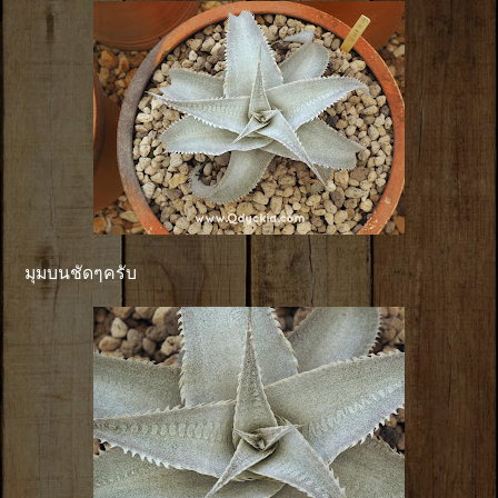
มุมบนชัดๆครับ