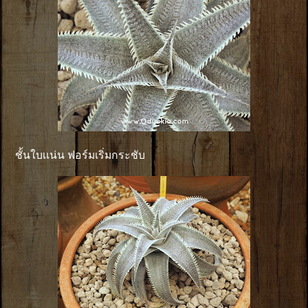
ชั้นใบเเน่น ฟอร์มเริ่มกระชับ