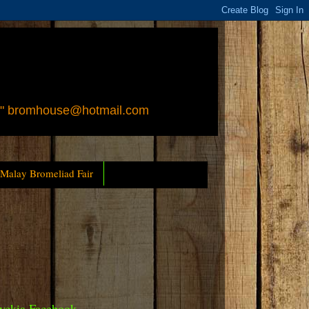
 " bromhouse@hotmail.com
 Malay Bromeliad Fair
yckia Facebook