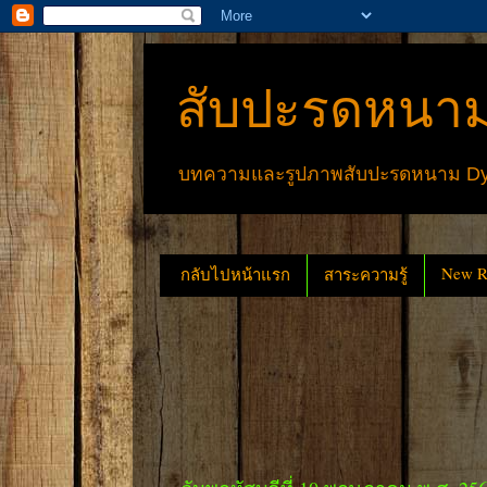
สับปะรดหนาม
บทความและรูปภาพสับปะรดหนาม Dyck
New Re
กลับไปหน้าแรก
สาระความรู้