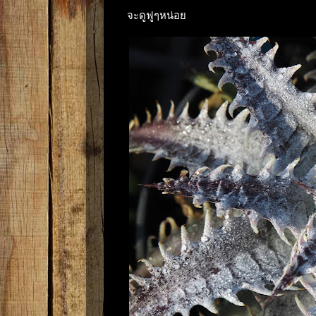
จะดูฟูๆหน่อย