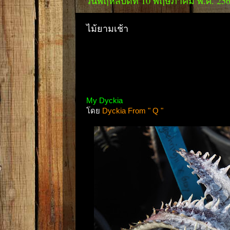
วันพฤหัสบดีที่ 10 พฤษภาคม พ.ศ. 25
ไม้ยามเช้า
My Dyckia
โดย
Dyckia From " Q "