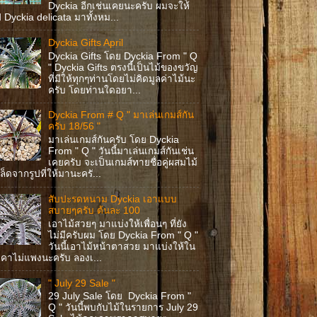
Dyckia อีกเช่นเคยนะครับ ผมจะให้
ป Dyckia delicata มาทั้งหม...
Dyckia Gifts April
Dyckia Gifts โดย Dyckia From " Q
" Dyckia Gifts ตรงนี้เป็นไม้ของขวัญ
ที่มีให้ทุกๆท่านโดยไม่คิดมูลค่าไม้นะ
ครับ โดยท่านใดอยา...
Dyckia From # Q " มาเล่นเกมส์กัน
ครับ 18/56 "
มาเล่นเกมส์กันครับ โดย Dyckia
From " Q " วันนี้มาเล่นเกมส์กันเช่น
เคยครับ จะเป็นเกมส์ทายชื่อคู่ผสมไม้
ล็ดจากรูปที่ให้มานะครั...
สับปะรดหนาม Dyckia เอาแบบ
สบายๆครับ ต้นละ 100
เอาไม้สวยๆ มาแบ่งให้เพื่อนๆ ที่ยัง
ไม่มีครับผม โดย Dyckia From " Q "
วันนี้เอาไม้หน้าตาสวย มาแบ่งให้ใน
คาไม่แพงนะครับ ลองเ...
" July 29 Sale "
29 July Sale โดย Dyckia From "
Q " วันนี้พบกับไม้ในรายการ July 29