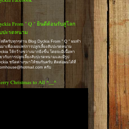
yckia From " Q " ยินดีต้อนรับสู่โลก
ับปะรดหนาม
ัสดีครับทุกๆท่าน Blog Dyckia From " Q " ผมทำ
้นมาเพื่อเผยแพร่การปลูกเลี้ยงสับปะรดหนาม
ckia ให้กว้างขวางมากยิ่งขึ้น โดยจะมีเนื้อหา
ี่ยวกับการปลูกเลี้ยงสับปะรดหนามและมีรูป
ckia ชนิดต่างๆมาให้ชมกันครับ ติดต่อผมได้ที่
romhouse@hotmail.com ครับ
erry Christmas to All ^__^