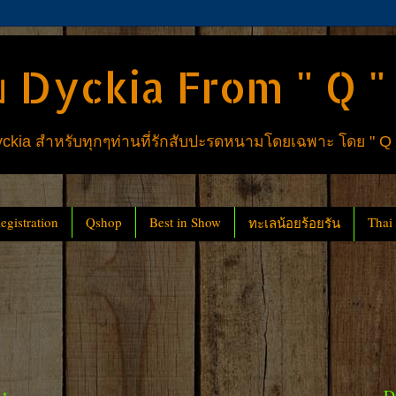
 Dyckia From " Q "
ia สำหรับทุกๆท่านที่รักสับปะรดหนามโดยเฉพาะ โดย " Q
gistration
Qshop
Best in Show
Thai
ทะเลน้อยร้อยรัน
D