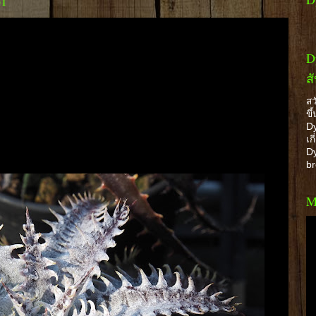
61
D
ส
สว
ขึ
Dy
เก
Dy
b
M