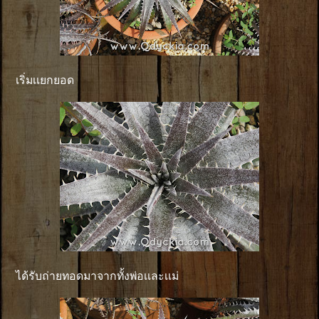
เริ่มเเยกยอด
ได้รับถ่ายทอดมาจากทั้งพ่อเเละเเม่