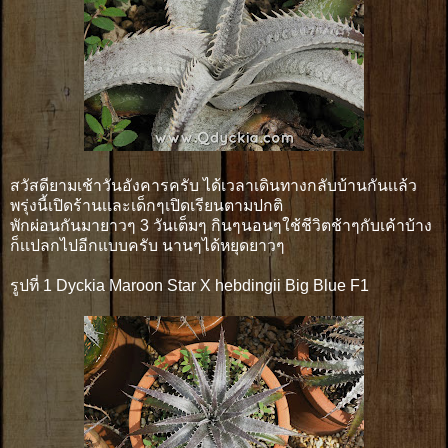
สวัสดียามเช้าวันอังคารครับ ได้เวลาเดินทางกลับบ้านกันเเล้ว
พรุ่งนี้เปิดร้านเเละเด็กๆเปิดเรียนตามปกติ
พักผ่อนกันมายาวๆ 3 วันเต็มๆ กินๆนอนๆใช้ชีวิตช้าๆกับเค้าบ้าง
ก็เเปลกไปอีกแบบครับ นานๆได้หยุดยาวๆ
รูปที่ 1 Dyckia Maroon Star X hebdingii Big Blue F1