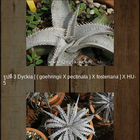
รูปที่ 3 Dyckia [ ( goehringii X pectinata ) X fosteriana ] X HU-
5