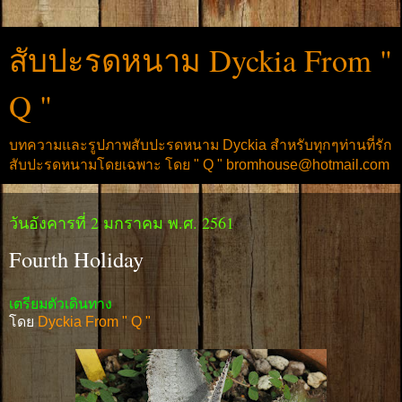
สับปะรดหนาม Dyckia From "
Q "
บทความและรูปภาพสับปะรดหนาม Dyckia สำหรับทุกๆท่านที่รัก
สับปะรดหนามโดยเฉพาะ โดย " Q " bromhouse@hotmail.com
วันอังคารที่ 2 มกราคม พ.ศ. 2561
Fourth Holiday
เตรียมตัวเดินทาง
โดย
Dyckia From " Q "