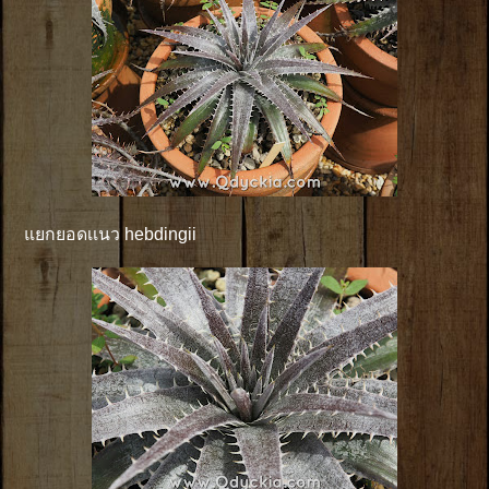
แยกยอดเเนว hebdingii