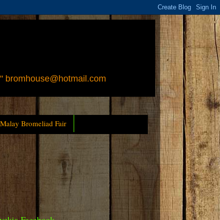
 " bromhouse@hotmail.com
 Malay Bromeliad Fair
yckia Facebook