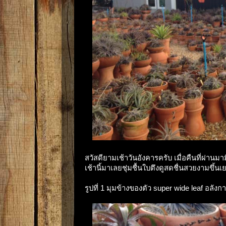
สวัสดียามเช้าวันอังคารครับ เมื่อคืนที่ผ่า
เช้านี้มาเลยชุ่มชื้นใบตึงดูสดชื่นสวยงามขึ้
รูปที่ 1 มุมข้างของตัว super wide leaf อลังก