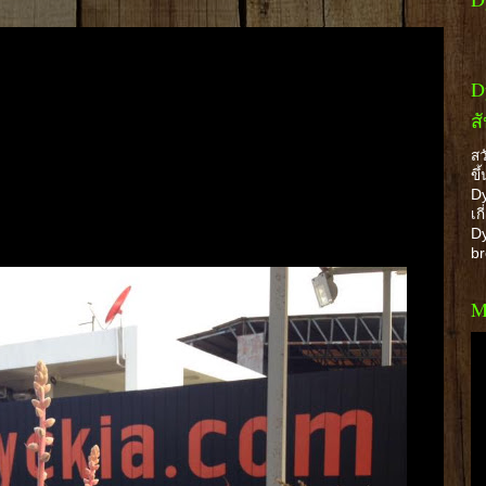
D
ส
สว
ขึ
Dy
เก
Dy
b
M