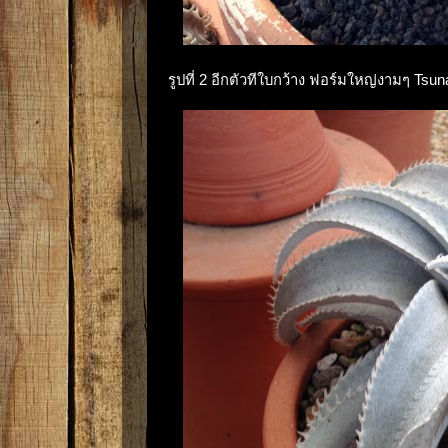
รูปที่ 2 อีกตัวทีใบกว้าง ฟอร์มใหญ่งามๆ Tsu