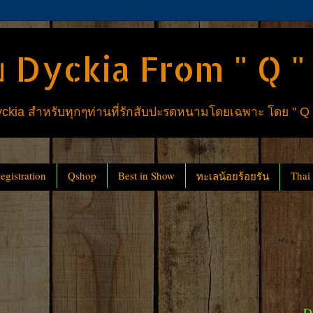
 Dyckia From " Q "
ia สำหรับทุกๆท่านที่รักสับปะรดหนามโดยเฉพาะ โดย " Q
gistration
Qshop
Best in Show
Thai
ทะเลน้อยร้อยรัน
D