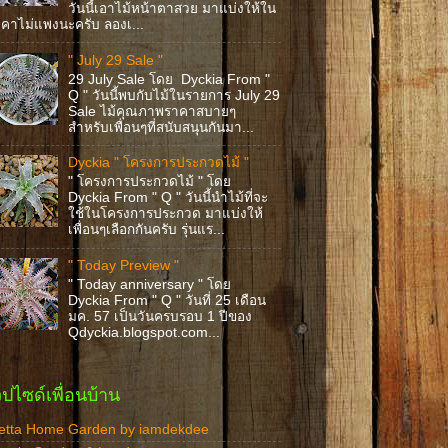
วันนี้เอาไม้หน้าตาสวย มาแบ่งให้ใน
คาไม่แพงนะครับ ลองเ...
" July 29 Sale "
29 July Sale โดย Dyckia From "
Q " วันนี้พบกับไม้ในรายการ July 29
Sale ไม้คุณภาพราคาสบายๆ
สำหรับเพื่อนๆที่สนับสนุนกันมา...
Dyckia " โครงการประกวดไม้ "
" โครงการประกวดไม้ " โดย
Dyckia From " Q " วันนี้นำไม้ที่จะ
ใช้ในโครงการประกวด มาแบ่งให้
เพื่อนๆเลือกกันครับ รุ่นแร...
" Today Preview "
" Today anniversary " โดย
Dyckia From " Q " วันที่ 25 เดือน
มค. 57 เป็นวันครบรอบ 1 ปีของ
Qdyckia.blogspot.com...
วปไซด์เพื่อนบ้าน
etta Home Garden by iamdekdee