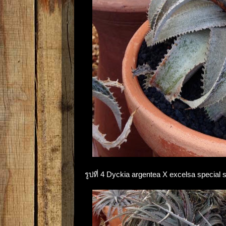
รูปที่ 4 Dyckia argentea X excelsa speci