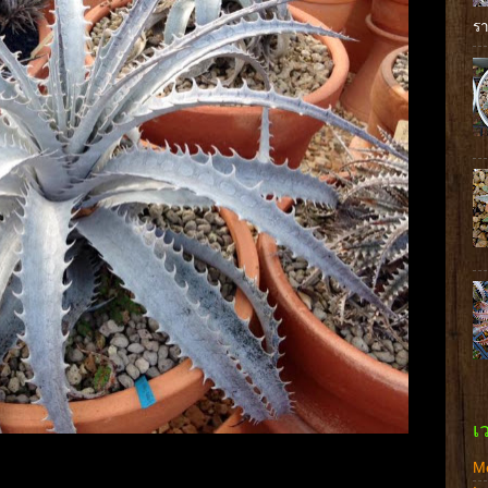
รา
เ
M