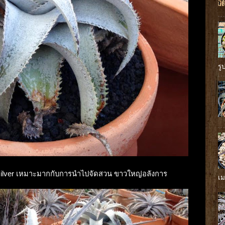
รู
al silver เหมาะมากกับการนำไปจัดสวน ขาวใหญ่อลังการ
เม