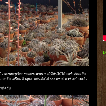
D
นมามีฝนปรอยๆเรื่อยๆพอประมาณ พอให้ต้นไม้ได้สดชื่นกันครับ
นเยอะครับ เตรียมตัวลุยงานกันต่อไป ธรรมชาติมาช่วยบ้างเเล้ว
ารดีครับ