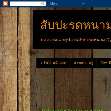
สับปะรดหนาม
บทความและรูปภาพสับปะรดหนาม Dyck
New Re
กลับไปหน้าแรก
สาระความรู้