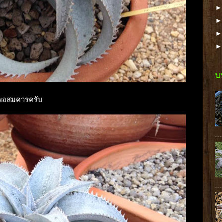
บ
er พอสมควรครับ