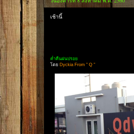
วันอังคารที่ 8 สิงหาคม พ.ศ. 2560
เช้านี้
ค่ำคืนฝนปรอย
โดย
Dyckia From " Q "