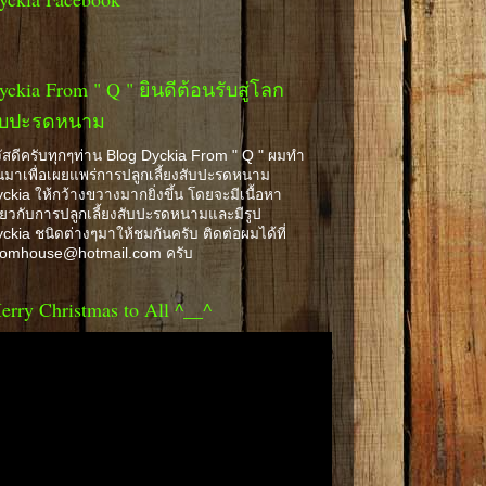
yckia From " Q " ยินดีต้อนรับสู่โลก
ับปะรดหนาม
ัสดีครับทุกๆท่าน Blog Dyckia From " Q " ผมทำ
้นมาเพื่อเผยแพร่การปลูกเลี้ยงสับปะรดหนาม
ckia ให้กว้างขวางมากยิ่งขึ้น โดยจะมีเนื้อหา
ี่ยวกับการปลูกเลี้ยงสับปะรดหนามและมีรูป
ckia ชนิดต่างๆมาให้ชมกันครับ ติดต่อผมได้ที่
romhouse@hotmail.com ครับ
erry Christmas to All ^__^