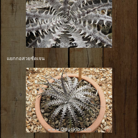
แยกกอสวยชัดเจน