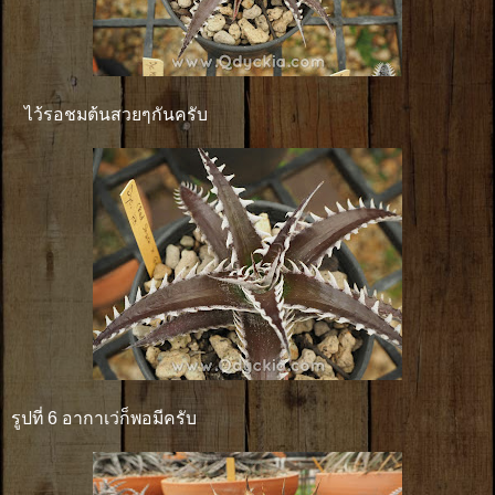
ไว้รอชมต้นสวยๆกันครับ
รูปที่ 6 อากาเว่ก็พอมีครับ