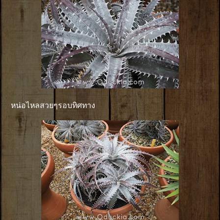
หน่อไหลสวยๆรอบทิศทาง