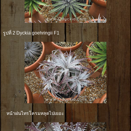
รูปที่ 2 Dyckia goehringii F1
หน้าฝนไทรโครมหลุดไปเยอะ