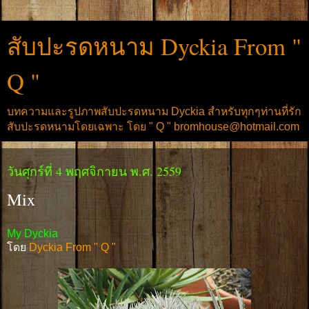
สับปะรดหนาม Dyckia From "
Q "
บทความและรูปภาพสับปะรดหนาม Dyckia สำหรับทุกๆท่านที่รัก
สับปะรดหนามโดยเฉพาะ โดย " Q " bromhouse@hotmail.com
วันศุกร์ที่ 4 พฤศจิกายน พ.ศ. 2559
Mix
My Dyckia
โดย
Dyckia From " Q "