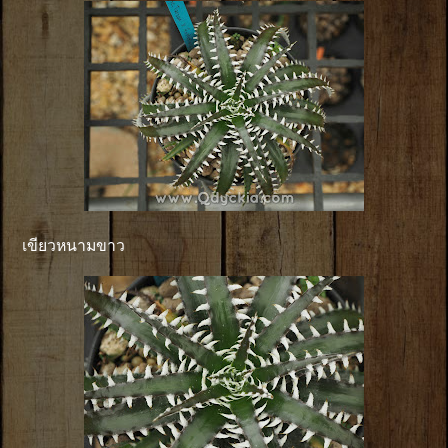
เขียวหนามขาว