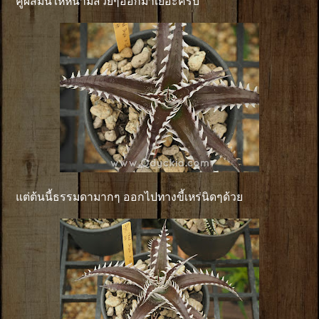
คู่ผสมนี้ให้หนามสวยๆออกมาเยอะครับ
แต่ต้นนี้ธรรมดามากๆ ออกไปทางขี้เหร่นิดๆด้วย