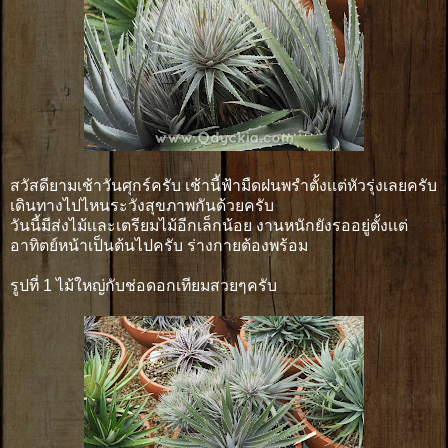
สวัสดียามเช้าวันศุกร์ครับ เช้านี้ฟ้ามืดฝนพรำตั้งเเต่หัวรุ่งเลยครับ
เดินทางไปไหนระวังสุขภาพกันด้วยครับ
วันนี้มีส่งไม้เเละเตรียมไม้อีกเล็กน้อย งานหนักยังรออยู่ตั้งเเต่
อาทิตย์หน้าเป็นต้นไปครับ ร่างกายต้องพร้อม
รูปที่ 1 ไม้ใหญ่กับช่อดอกเทียมสวยๆครับ